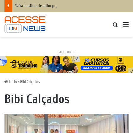
Safra brasileira de milho pode superar 140 milhões de toneladas
Procurar
M
PUBLICIDADE
Início
/
Bibi Calçados
Bibi Calçados