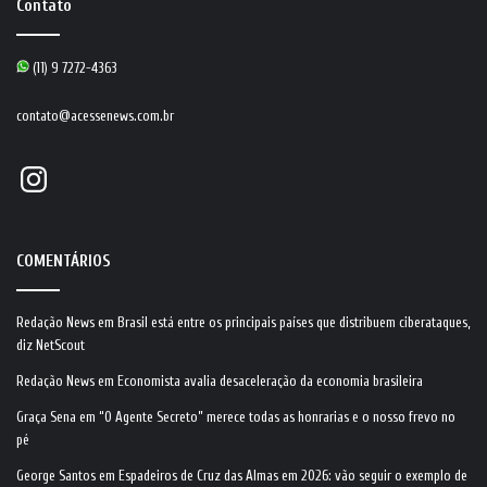
Contato
(11) 9 7272-4363
contato@acessenews.com.br
Instagram
COMENTÁRIOS
Redação News
em
Brasil está entre os principais países que distribuem ciberataques,
diz NetScout
Redação News
em
Economista avalia desaceleração da economia brasileira
Graça Sena
em
“O Agente Secreto” merece todas as honrarias e o nosso frevo no
pé
George Santos
em
Espadeiros de Cruz das Almas em 2026: vão seguir o exemplo de