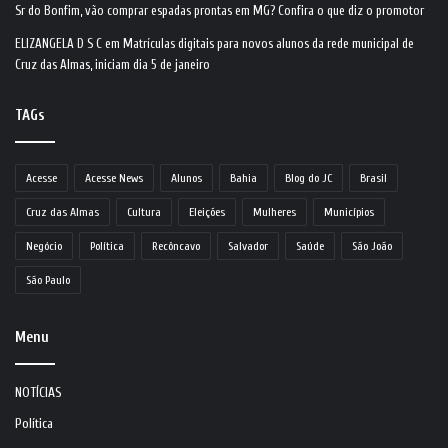
Sr do Bonfim, vão comprar espadas prontas em MG? Confira o que diz o promotor
ELIZANGELA D S C
em
Matrículas digitais para novos alunos da rede municipal de
Cruz das Almas, iniciam dia 5 de janeiro
TAGs
Acesse
Acesse News
Alunos
Bahia
Blog do JC
Brasil
Cruz das Almas
Cultura
Eleições
Mulheres
Municípios
Negócio
Política
Recôncavo
Salvador
Saúde
São João
São Paulo
Menu
NOTÍCIAS
Política