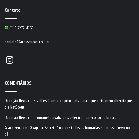
Contato
(11) 9 7272-4363
contato@acessenews.com.br
Instagram
COMENTÁRIOS
Redação News
em
Brasil está entre os principais países que distribuem ciberataques,
diz NetScout
Redação News
em
Economista avalia desaceleração da economia brasileira
Graça Sena
em
“O Agente Secreto” merece todas as honrarias e o nosso frevo no
pé