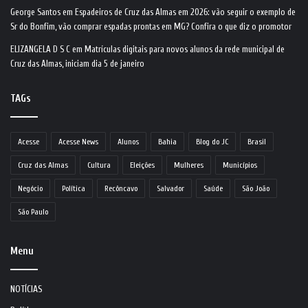
George Santos
em
Espadeiros de Cruz das Almas em 2026: vão seguir o exemplo de
Sr do Bonfim, vão comprar espadas prontas em MG? Confira o que diz o promotor
ELIZANGELA D S C
em
Matrículas digitais para novos alunos da rede municipal de
Cruz das Almas, iniciam dia 5 de janeiro
TAGs
Acesse
Acesse News
Alunos
Bahia
Blog do JC
Brasil
Cruz das Almas
Cultura
Eleições
Mulheres
Municípios
Negócio
Política
Recôncavo
Salvador
Saúde
São João
São Paulo
Menu
NOTÍCIAS