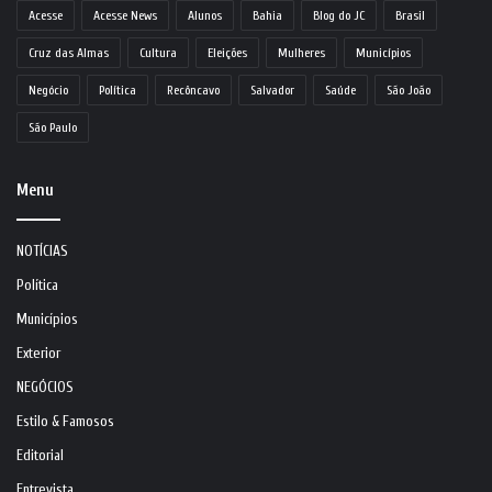
Acesse
Acesse News
Alunos
Bahia
Blog do JC
Brasil
Cruz das Almas
Cultura
Eleições
Mulheres
Municípios
Negócio
Política
Recôncavo
Salvador
Saúde
São João
São Paulo
Menu
NOTÍCIAS
Política
Municípios
Exterior
NEGÓCIOS
Estilo & Famosos
Editorial
Entrevista