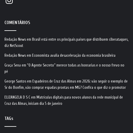
COMENTÁRIOS
Redação News
em
Brasil está entre os principais países que distribuem ciberataques,
diz NetScout
Redação News
em
Economista avalia desaceleração da economia brasileira
Graça Sena
em
“O Agente Secreto” merece todas as honrarias e o nosso frevo no
pé
George Santos
em
Espadeiros de Cruz das Almas em 2026: vão seguir o exemplo de
Sr do Bonfim, vão comprar espadas prontas em MG? Confira o que diz o promotor
ELIZANGELA D S C
em
Matrículas digitais para novos alunos da rede municipal de
Cruz das Almas, iniciam dia 5 de janeiro
TAGs