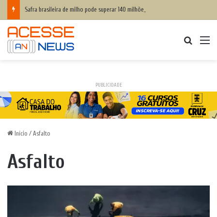
Safra brasileira de milho pode superar 140 milhões de toneladas
Procurar
M
PUBLICIDADE
Início
/
Asfalto
Asfalto