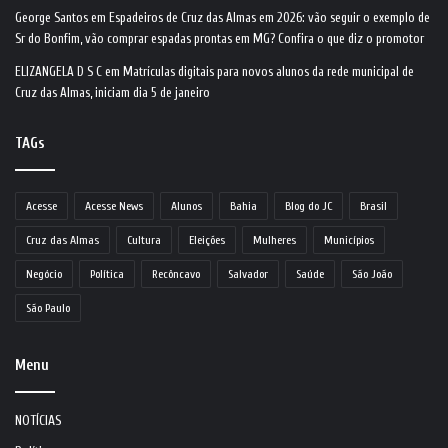
George Santos
em
Espadeiros de Cruz das Almas em 2026: vão seguir o exemplo de
Sr do Bonfim, vão comprar espadas prontas em MG? Confira o que diz o promotor
ELIZANGELA D S C
em
Matrículas digitais para novos alunos da rede municipal de
Cruz das Almas, iniciam dia 5 de janeiro
TAGs
Acesse
Acesse News
Alunos
Bahia
Blog do JC
Brasil
Cruz das Almas
Cultura
Eleições
Mulheres
Municípios
Negócio
Política
Recôncavo
Salvador
Saúde
São João
São Paulo
Menu
NOTÍCIAS