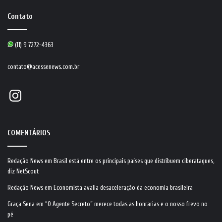
Contato
(11) 9 7272-4363
contato@acessenews.com.br
Instagram
COMENTÁRIOS
Redação News
em
Brasil está entre os principais países que distribuem ciberataques,
diz NetScout
Redação News
em
Economista avalia desaceleração da economia brasileira
Graça Sena
em
“O Agente Secreto” merece todas as honrarias e o nosso frevo no
pé