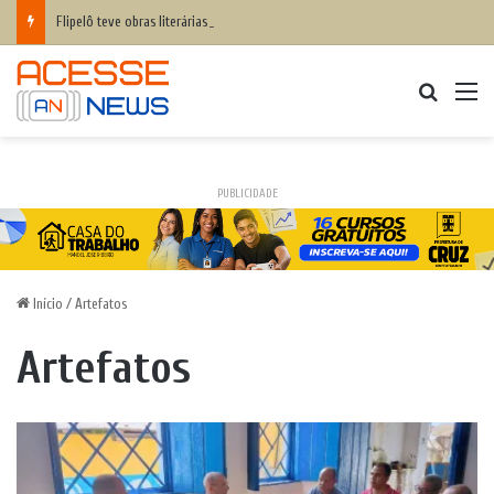
Flipelô teve obras literárias, artistas e público debatendo sobre inteligência humana x inteligência artificial
Procurar
M
PUBLICIDADE
Início
/
Artefatos
Artefatos