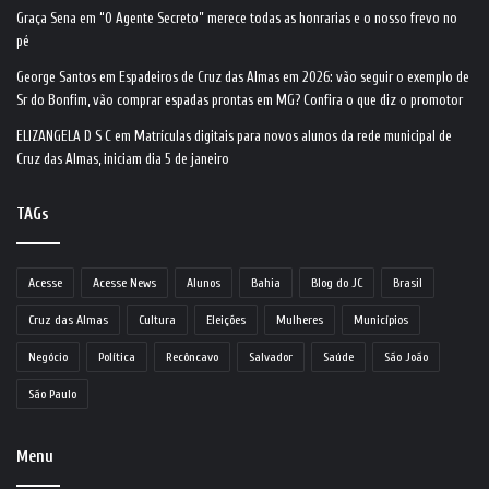
Graça Sena
em
“O Agente Secreto” merece todas as honrarias e o nosso frevo no
pé
George Santos
em
Espadeiros de Cruz das Almas em 2026: vão seguir o exemplo de
Sr do Bonfim, vão comprar espadas prontas em MG? Confira o que diz o promotor
ELIZANGELA D S C
em
Matrículas digitais para novos alunos da rede municipal de
Cruz das Almas, iniciam dia 5 de janeiro
TAGs
Acesse
Acesse News
Alunos
Bahia
Blog do JC
Brasil
Cruz das Almas
Cultura
Eleições
Mulheres
Municípios
Negócio
Política
Recôncavo
Salvador
Saúde
São João
São Paulo
Menu