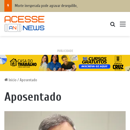
Morte inesperada pode agravar desequilíbrio financeiro das famílias
Procurar
M
PUBLICIDADE
Início
/
Aposentado
Aposentado