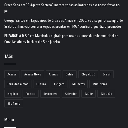
Graça Sena
em
“O Agente Secreto” merece todas as honrarias e o nosso frevo no
pé
George Santos
em
Espadeiros de Cruz das Almas em 2026: vão seguir o exemplo de
Sr do Bonfim, vão comprar espadas prontas em MG? Confira o que diz o promotor
ELIZANGELA D S C
em
Matrículas digitais para novos alunos da rede municipal de
Cruz das Almas, iniciam dia 5 de janeiro
TAGs
Acesse
Acesse News
Alunos
Bahia
Blog do JC
Brasil
Cruz das Almas
Cultura
Eleições
Mulheres
Municípios
Negócio
Política
Recôncavo
Salvador
Saúde
São João
São Paulo
Menu