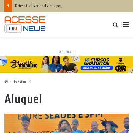
Defesa Civil Nacional alerta população para chegada do ciclone bomba ‘ventos superiores a 100 km/h’
Procurar
M
PUBLICIDADE
Início
/
Aluguel
Aluguel