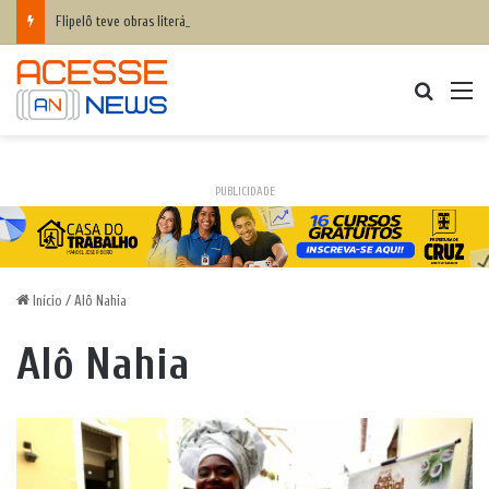
Flipelô teve obras literárias, artistas e público debatendo sobre inteligência humana x inteligência artificial
Procurar
M
PUBLICIDADE
Início
/
Alô Nahia
Alô Nahia