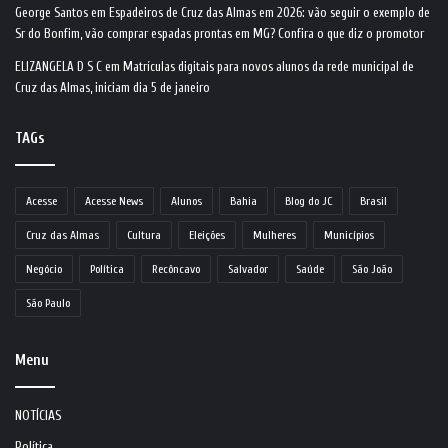
George Santos
em
Espadeiros de Cruz das Almas em 2026: vão seguir o exemplo de
Sr do Bonfim, vão comprar espadas prontas em MG? Confira o que diz o promotor
ELIZANGELA D S C
em
Matrículas digitais para novos alunos da rede municipal de
Cruz das Almas, iniciam dia 5 de janeiro
TAGs
Acesse
Acesse News
Alunos
Bahia
Blog do JC
Brasil
Cruz das Almas
Cultura
Eleições
Mulheres
Municípios
Negócio
Política
Recôncavo
Salvador
Saúde
São João
São Paulo
Menu
NOTÍCIAS
Política