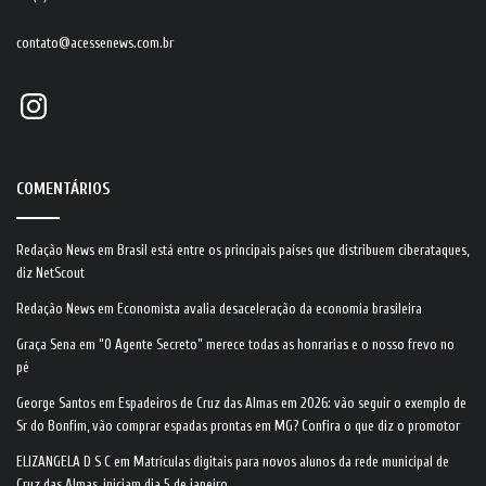
contato@acessenews.com.br
Instagram
COMENTÁRIOS
Redação News
em
Brasil está entre os principais países que distribuem ciberataques,
diz NetScout
Redação News
em
Economista avalia desaceleração da economia brasileira
Graça Sena
em
“O Agente Secreto” merece todas as honrarias e o nosso frevo no
pé
George Santos
em
Espadeiros de Cruz das Almas em 2026: vão seguir o exemplo de
Sr do Bonfim, vão comprar espadas prontas em MG? Confira o que diz o promotor
ELIZANGELA D S C
em
Matrículas digitais para novos alunos da rede municipal de
Cruz das Almas, iniciam dia 5 de janeiro