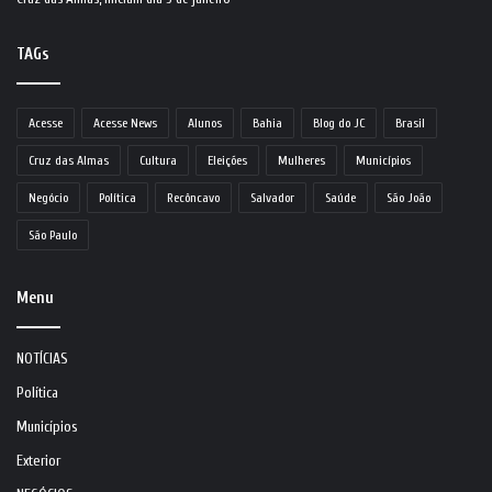
TAGs
Acesse
Acesse News
Alunos
Bahia
Blog do JC
Brasil
Cruz das Almas
Cultura
Eleições
Mulheres
Municípios
Negócio
Política
Recôncavo
Salvador
Saúde
São João
São Paulo
Menu
NOTÍCIAS
Política
Municípios
Exterior