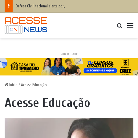
Defesa Civil Nacional alerta população para chegada do ciclone bomba ‘ventos superiores a 100 km/h’
Procurar
M
PUBLICIDADE
Início
/
Acesse Educação
Acesse Educação