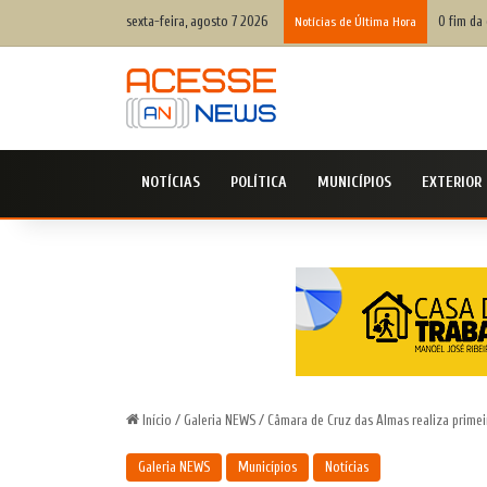
sexta-feira, agosto 7 2026
O fim da 
Notícias de Última Hora
NOTÍCIAS
POLÍTICA
MUNICÍPIOS
EXTERIOR
Início
/
Galeria NEWS
/
Câmara de Cruz das Almas realiza prim
Galeria NEWS
Municípios
Notícias