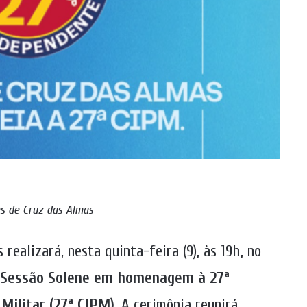
s de Cruz das Almas
ealizará, nesta quinta-feira (9), às 19h, no
a Sessão Solene em homenagem à 27ª
Militar (27ª CIPM)
. A cerimônia reunirá