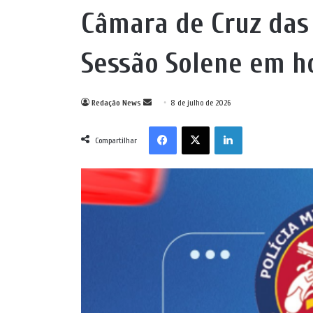
Câmara de Cruz das 
Sessão Solene em 
Mande
Redação News
8 de julho de 2026
um
Facebook
X
Linkedin
e-
Compartilhar
mail