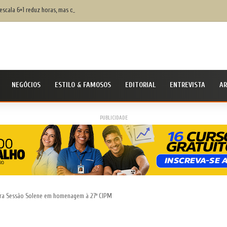
escala 6×1 reduz horas, mas os riscos na justiça trabalhista ainda serão os mesmos
NEGÓCIOS
ESTILO & FAMOSOS
EDITORIAL
ENTREVISTA
AR
PUBLICIDADE
eira Sessão Solene em homenagem à 27ª CIPM