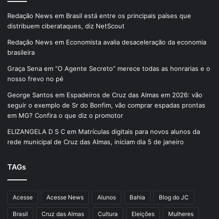
Redação News
em
Brasil está entre os principais países que
distribuem ciberataques, diz NetScout
Redação News
em
Economista avalia desaceleração da economia
brasileira
Graça Sena
em
“O Agente Secreto” merece todas as honrarias e o
nosso frevo no pé
George Santos
em
Espadeiros de Cruz das Almas em 2026: vão
seguir o exemplo de Sr do Bonfim, vão comprar espadas prontas
em MG? Confira o que diz o promotor
ELIZANGELA D S C
em
Matrículas digitais para novos alunos da
rede municipal de Cruz das Almas, iniciam dia 5 de janeiro
TAGs
Acesse
Acesse News
Alunos
Bahia
Blog do JC
Brasil
Cruz das Almas
Cultura
Eleições
Mulheres