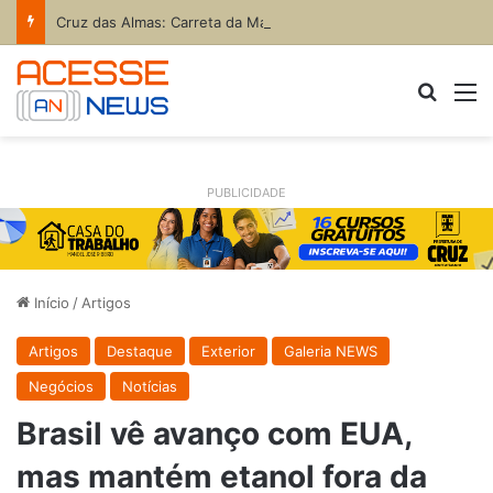
Cruz das Almas: Carreta da Mamografia chega nesta quinta-feira para realizar exames em mulheres de 50 a 74 anos
Procur
M
PUBLICIDADE
Início
/
Artigos
Artigos
Destaque
Exterior
Galeria NEWS
Negócios
Notícias
Brasil vê avanço com EUA,
mas mantém etanol fora da