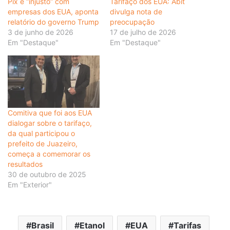
Pix é “injusto” com
Tarifaço dos EUA: Abit
empresas dos EUA, aponta
divulga nota de
relatório do governo Trump
preocupação
3 de junho de 2026
17 de julho de 2026
Em "Destaque"
Em "Destaque"
Comitiva que foi aos EUA
dialogar sobre o tarifaço,
da qual participou o
prefeito de Juazeiro,
começa a comemorar os
resultados
30 de outubro de 2025
Em "Exterior"
Brasil
Etanol
EUA
Tarifas