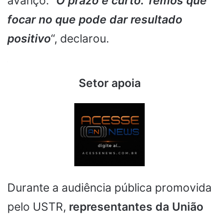
avanço. “
O prazo é curto. Temos que
focar no que pode dar resultado
positivo
“, declarou.
.
Setor apoia
Durante a audiência pública promovida
pelo USTR,
representantes da União