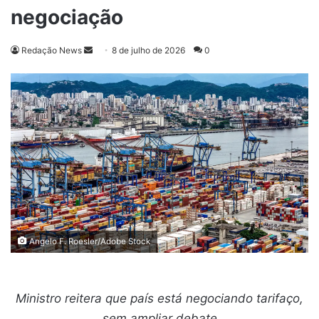
negociação
Mande
Redação News
8 de julho de 2026
0
um
e-
mail
Angelo F. Roesler/Adobe Stock
Ministro reitera que país está negociando tarifaço,
sem ampliar debate