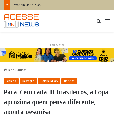
Prefeitura de Cruz lança aplicativo Fala Cruz para aproximar ainda mais a populaçãoda gestão municipal
Procurar
M
PUBLICIDADE
Início
/
Artigos
Artigos
Destaque
Galeria NEWS
Notícias
Para 7 em cada 10 brasileiros, a Copa
aproxima quem pensa diferente,
aponta pesquisa