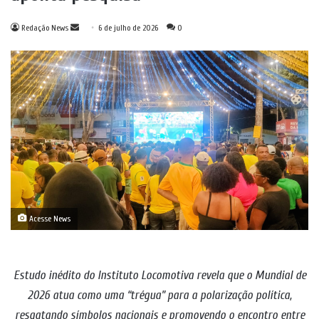
Mande
Redação News
6 de julho de 2026
0
um
e-
mail
Acesse News
Estudo inédito do Instituto Locomotiva revela que o Mundial de
2026 atua como uma “trégua” para a polarização política,
resgatando símbolos nacionais e promovendo o encontro entre