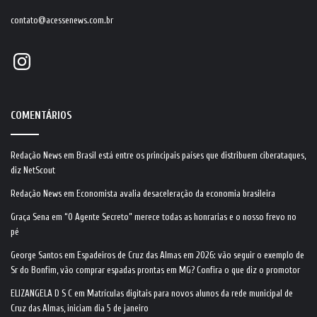
contato@acessenews.com.br
Instagram
COMENTÁRIOS
Redação News
em
Brasil está entre os principais países que distribuem ciberataques,
diz NetScout
Redação News
em
Economista avalia desaceleração da economia brasileira
Graça Sena
em
“O Agente Secreto” merece todas as honrarias e o nosso frevo no
pé
George Santos
em
Espadeiros de Cruz das Almas em 2026: vão seguir o exemplo de
Sr do Bonfim, vão comprar espadas prontas em MG? Confira o que diz o promotor
ELIZANGELA D S C
em
Matrículas digitais para novos alunos da rede municipal de
Cruz das Almas, iniciam dia 5 de janeiro