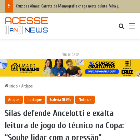
Cruz das Almas: Carreta da Mamografia chega nesta quinta-feira para realizar exames em mulheres de 50 a 74 anos
Procurar
M
PUBLICIDADE
Início
/
Artigos
Artigos
Destaque
Galeria NEWS
Notícias
Silas defende Ancelotti e exalta
leitura de jogo do técnico na Copa:
“Soube lidar com a pressão”