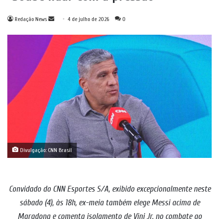
Mande
Redação News
4 de julho de 2026
0
um
e-
mail
Divulgação: CNN Brasil
Convidado do CNN Esportes S/A, exibido excepcionalmente neste
sábado (4), às 18h, ex-meia também elege Messi acima de
Maradona e comenta isolamento de Vini Jr. no combate ao