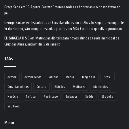
Graça Sena
em
“O Agente Secreto” merece todas as honrarias e o nosso frevo no
pé
George Santos
em
Espadeiros de Cruz das Almas em 2026: vão seguir o exemplo de
Sr do Bonfim, vão comprar espadas prontas em MG? Confira o que diz o promotor
ELIZANGELA D S C
em
Matrículas digitais para novos alunos da rede municipal de
Cruz das Almas, iniciam dia 5 de janeiro
TAGs
Acesse
Acesse News
Alunos
Bahia
Blog do JC
Brasil
Cruz das Almas
Cultura
Eleições
Mulheres
Municípios
Negócio
Política
Recôncavo
Salvador
Saúde
São João
São Paulo
Menu