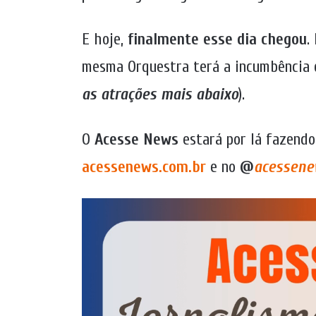
E hoje,
finalmente esse dia chegou
.
mesma Orquestra terá a incumbência d
as atrações mais abaixo
).
O
Acesse News
estará por lá fazend
acessenews.com.br
e no
@
acessene