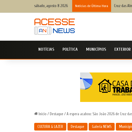
sábado, agosto 8 2026
Cruz das Alm
Notícias de Última Hora
NOTÍCIAS
POLÍTICA
MUNICÍPIOS
EXTERIOR
Início
/
Destaque
/
A espera acabou: São João 2026 de Cruz das 
CULTURA & LAZER
Destaque
Galeria NEWS
Municípi