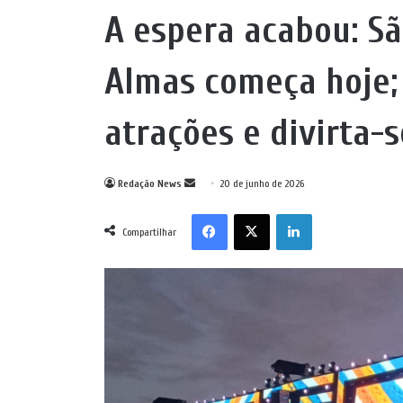
A espera acabou: Sã
Almas começa hoje; 
atrações e divirta-s
Mande
Redação News
20 de junho de 2026
um
Facebook
X
Linkedin
e-
Compartilhar
mail