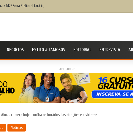
as: 142ª Zona Eleitoral fará treinamento para eleitores que têm dificuldade para votar; sa
NEGÓCIOS
ESTILO & FAMOSOS
EDITORIAL
ENTREVISTA
AR
PUBLICIDADE
Almas começa hoje; confira os horários das atrações e divirta-se
os
Notícias