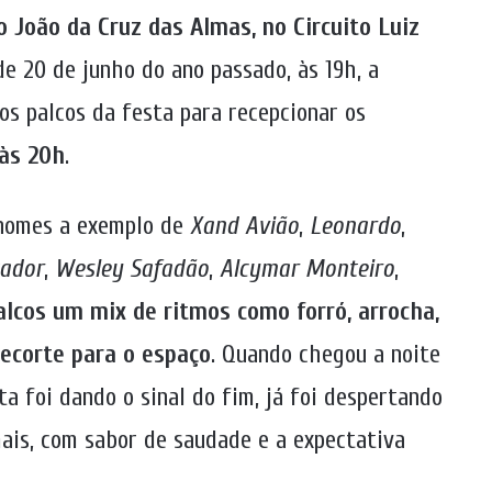
o João da Cruz das Almas, no Circuito Luiz
 de 20 de junho do ano passado, às 19h, a
s palcos da festa para recepcionar os
 às 20h
.
 nomes a exemplo de
Xand Avião
,
Leonardo
,
tador
,
Wesley Safadão
,
Alcymar Monteiro
,
lcos um mix de ritmos como forró, arrocha,
recorte para o espaço
. Quando chegou a noite
a foi dando o sinal do fim, já foi despertando
mais, com sabor de saudade e a expectativa