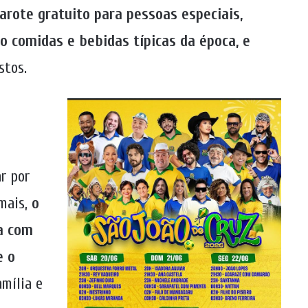
arote gratuito para pessoas especiais,
o comidas e bebidas típicas da época, e
stos.
ar por
 mais,
o
a com
e o
amília e