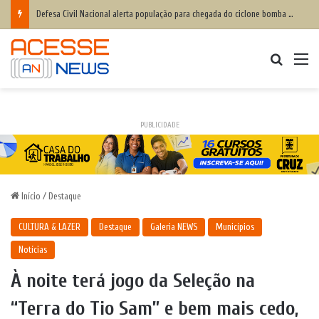
Defesa Civil Nacional alerta população para chegada do ciclone bomba ‘ventos superiores a 100 km/h’
Procurar
M
PUBLICIDADE
Início
/
Destaque
CULTURA & LAZER
Destaque
Galeria NEWS
Municípios
Notícias
À noite terá jogo da Seleção na
“Terra do Tio Sam” e bem mais cedo,