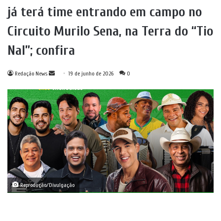
já terá time entrando em campo no
Circuito Murilo Sena, na Terra do “Tio
Nal”; confira
Mande
Redação News
19 de junho de 2026
0
um
e-
mail
Reprodução/Divulgação