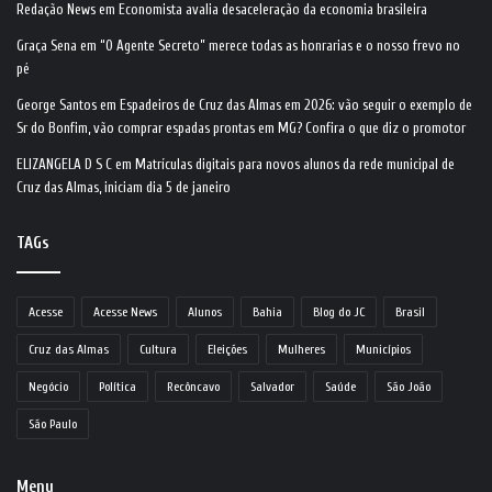
Redação News
em
Economista avalia desaceleração da economia brasileira
Graça Sena
em
“O Agente Secreto” merece todas as honrarias e o nosso frevo no
pé
George Santos
em
Espadeiros de Cruz das Almas em 2026: vão seguir o exemplo de
Sr do Bonfim, vão comprar espadas prontas em MG? Confira o que diz o promotor
ELIZANGELA D S C
em
Matrículas digitais para novos alunos da rede municipal de
Cruz das Almas, iniciam dia 5 de janeiro
TAGs
Acesse
Acesse News
Alunos
Bahia
Blog do JC
Brasil
Cruz das Almas
Cultura
Eleições
Mulheres
Municípios
Negócio
Política
Recôncavo
Salvador
Saúde
São João
São Paulo
Menu