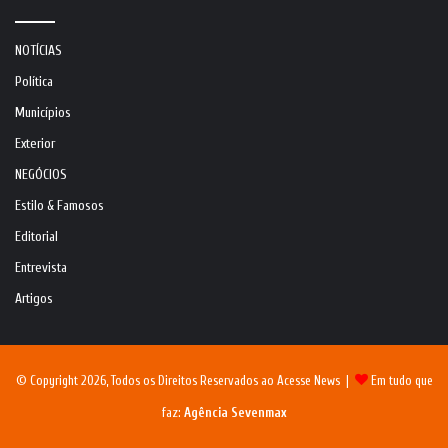
NOTÍCIAS
Política
Municípios
Exterior
NEGÓCIOS
Estilo & Famosos
Editorial
Entrevista
Artigos
© Copyright 2026, Todos os Direitos Reservados ao Acesse News |
Em tudo que
faz:
Agência Sevenmax