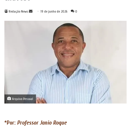
Mande
Redação News
19 de junho de 2026
0
um
e-
mail
Arquivo Pessoal
*
Por:
Professor
Janio Roque