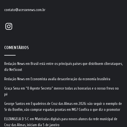
contato@acessenews.com.br
Instagram
COMENTÁRIOS
Redação News
em
Brasil está entre os principais países que distribuem ciberataques,
diz NetScout
Redação News
em
Economista avalia desaceleração da economia brasileira
Graça Sena
em
“O Agente Secreto” merece todas as honrarias e o nosso frevo no
pé
George Santos
em
Espadeiros de Cruz das Almas em 2026: vão seguir o exemplo de
Sr do Bonfim, vão comprar espadas prontas em MG? Confira o que diz o promotor
ELIZANGELA D S C
em
Matrículas digitais para novos alunos da rede municipal de
Cruz das Almas, iniciam dia 5 de janeiro