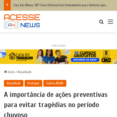
Cruz das Almas: 142ª Zona Eleitoral fará treinamento para eleitores que têm dificuldade para votar; saiba como participar
Procurar
M
PUBLICIDADE
Início
/
Atualidade
Atualidade
Destaque
Galeria NEWS
A importância de ações preventivas
para evitar tragédias no período
chuvoso