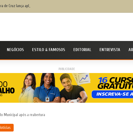
ura de Cruz lança aplicativo Fala Cruz para aproximar ainda mais a populaçãoda gestão mun
NEGÓCIOS
ESTILO & FAMOSOS
EDITORIAL
ENTREVISTA
AR
PUBLICIDADE
do Municipal após a reabertura
otícias