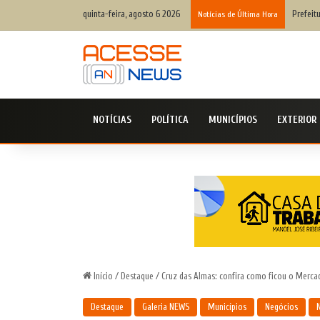
quinta-feira, agosto 6 2026
Prefeit
Notícias de Última Hora
NOTÍCIAS
POLÍTICA
MUNICÍPIOS
EXTERIOR
Início
/
Destaque
/
Cruz das Almas: confira como ficou o Merca
Destaque
Galeria NEWS
Municípios
Negócios
N