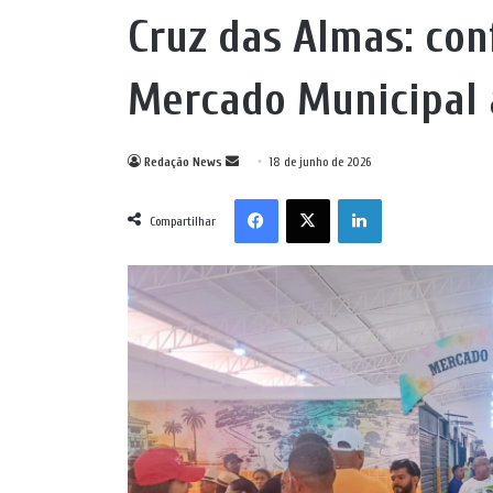
Cruz das Almas: con
Mercado Municipal 
Mande
Redação News
18 de junho de 2026
um
Facebook
X
Linkedin
e-
Compartilhar
mail