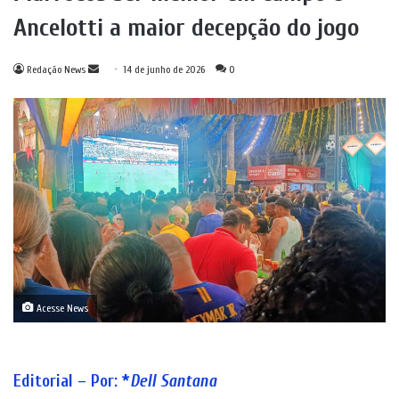
Ancelotti a maior decepção do jogo
Mande
Redação News
14 de junho de 2026
0
um
e-
mail
Acesse News
Editorial – Por: *
Dell
Santana