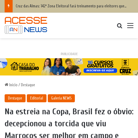
Defesa Civil Nacional alerta população para chegada do ciclone bomba ‘ventos superiores a 100 km/h’
Procurar
M
PUBLICIDADE
Início
/
Destaque
Destaque
Editorial
Galeria NEWS
Na estreia na Copa, Brasil fez o óbvio:
decepcionou a torcida que viu
Marrocos ser melhor em campo e