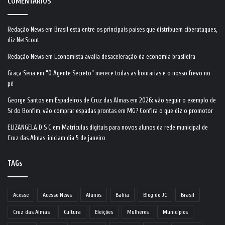
COMENTÁRIOS
Redação News
em
Brasil está entre os principais países que distribuem ciberataques,
diz NetScout
Redação News
em
Economista avalia desaceleração da economia brasileira
Graça Sena
em
“O Agente Secreto” merece todas as honrarias e o nosso frevo no
pé
George Santos
em
Espadeiros de Cruz das Almas em 2026: vão seguir o exemplo de
Sr do Bonfim, vão comprar espadas prontas em MG? Confira o que diz o promotor
ELIZANGELA D S C
em
Matrículas digitais para novos alunos da rede municipal de
Cruz das Almas, iniciam dia 5 de janeiro
TAGs
Acesse
Acesse News
Alunos
Bahia
Blog do JC
Brasil
Cruz das Almas
Cultura
Eleições
Mulheres
Municípios