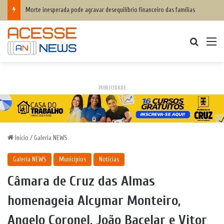
Morte inesperada pode agravar desequilíbrio financeiro das famílias
Procurar
M
PUBLICIDADE
Início
/
Galeria NEWS
Galeria NEWS
Municípios
Notícias
Câmara de Cruz das Almas
homenageia Alcymar Monteiro,
Angelo Coronel, João Bacelar e Vitor