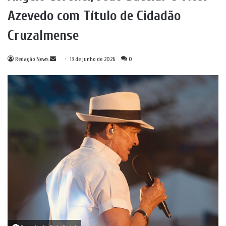
Azevedo com Título de Cidadão
Cruzalmense
Mande
Redação News
13 de junho de 2026
0
um
e-
mail