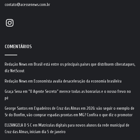
contato@acessenews.com.br
Instagram
COMENTÁRIOS
Redação News
em
Brasil está entre os principais países que distribuem ciberataques,
diz NetScout
Redação News
em
Economista avalia desaceleração da economia brasileira
Graça Sena
em
“O Agente Secreto” merece todas as honrarias e o nosso frevo no
pé
George Santos
em
Espadeiros de Cruz das Almas em 2026: vão seguir o exemplo de
Sr do Bonfim, vão comprar espadas prontas em MG? Confira o que diz o promotor
ELIZANGELA D S C
em
Matrículas digitais para novos alunos da rede municipal de
Cruz das Almas, iniciam dia 5 de janeiro