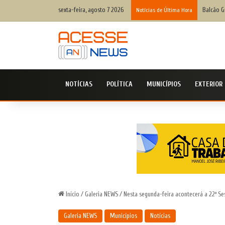
sexta-feira, agosto 7 2026
Balcão G
Notícias de Última Hora
NOTÍCIAS
POLÍTICA
MUNICÍPIOS
EXTERIOR
Início
/
Galeria NEWS
/
Nesta segunda-feira acontecerá a 22ª S
Galeria NEWS
Municípios
Notícias