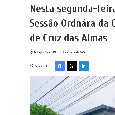
Nesta segunda-feira
Sessão Ordnára da 
de Cruz das Almas
Mande
Redação News
8 de junho de 2026
um
Facebook
X
Linkedin
e-
Compartilhar
mail