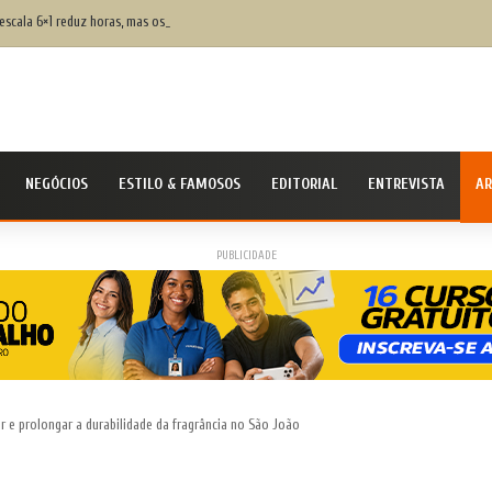
escala 6×1 reduz horas, mas os riscos na justiça trabalhista ainda serão os mesmos
NEGÓCIOS
ESTILO & FAMOSOS
EDITORIAL
ENTREVISTA
AR
PUBLICIDADE
er e prolongar a durabilidade da fragrância no São João