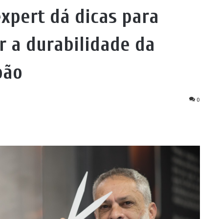
xpert dá dicas para
r a durabilidade da
oão
0