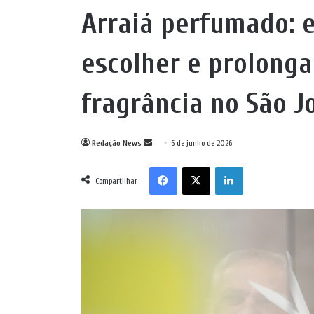
Arraiá perfumado: e
escolher e prolonga
fragrância no São J
Mande
Redação News
6 de junho de 2026
um
Facebook
X
Linkedin
e-
Compartilhar
mail