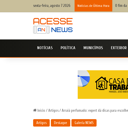
sexta-feira, agosto 7 2026
O fim da 
Notícias de Última Hora
NOTÍCIAS
POLÍTICA
MUNICÍPIOS
EXTERIOR
Início
/
Artigos
/
Arraiá perfumado: expert dá dicas para escolh
Artigos
Destaque
Galeria NEWS