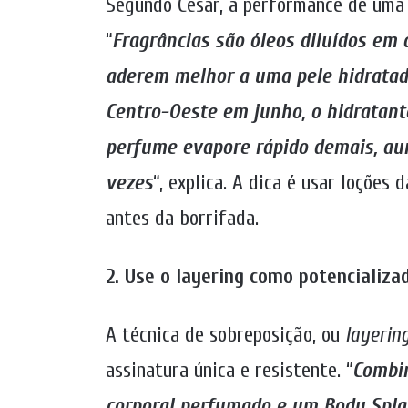
Segundo Cesar, a performance de uma 
“
Fragrâncias são óleos diluídos em 
aderem melhor a uma pele hidratad
Centro-Oeste em junho, o hidratant
perfume evapore rápido demais, au
vezes
“, explica. A dica é usar loções
antes da borrifada.
2. Use o layering como potencializa
A técnica de sobreposição, ou
layerin
assinatura única e resistente. “
Combin
corporal perfumado e um Body Splas