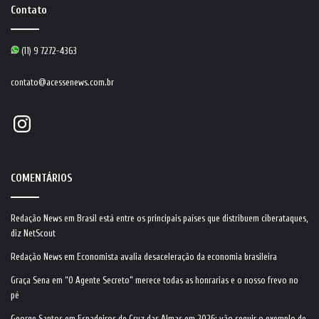
Contato
(11) 9 7272-4363
contato@acessenews.com.br
Instagram
COMENTÁRIOS
Redação News
em
Brasil está entre os principais países que distribuem ciberataques,
diz NetScout
Redação News
em
Economista avalia desaceleração da economia brasileira
Graça Sena
em
“O Agente Secreto” merece todas as honrarias e o nosso frevo no
pé
George Santos
em
Espadeiros de Cruz das Almas em 2026: vão seguir o exemplo de