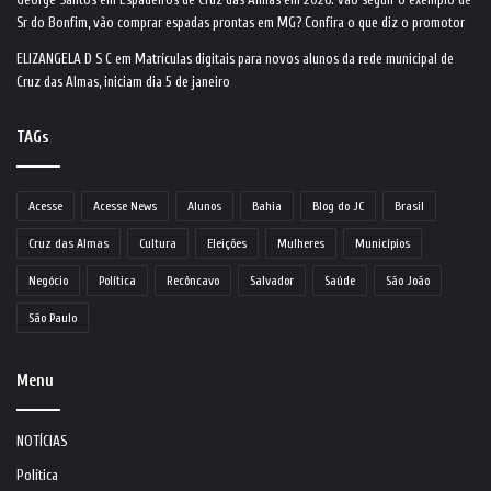
Sr do Bonfim, vão comprar espadas prontas em MG? Confira o que diz o promotor
ELIZANGELA D S C
em
Matrículas digitais para novos alunos da rede municipal de
Cruz das Almas, iniciam dia 5 de janeiro
TAGs
Acesse
Acesse News
Alunos
Bahia
Blog do JC
Brasil
Cruz das Almas
Cultura
Eleições
Mulheres
Municípios
Negócio
Política
Recôncavo
Salvador
Saúde
São João
São Paulo
Menu
NOTÍCIAS
Política