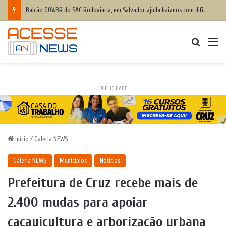
Balcão GOV.BR do SAC Rodoviária, em Salvador, ajuda baianos com dificuldades de acesso a serviços digitais
Procurar
M
PUBLICIDADE
Início
/
Galeria NEWS
Galeria NEWS
Municípios
Notícias
Prefeitura de Cruz recebe mais de
2.400 mudas para apoiar
cacauicultura e arborização urbana