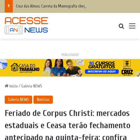
Cruz das Almas: Carreta da Mamografia chega nesta quinta-feira para realizar exames em mulheres de 50 a 74 anos
Procurar
M
PUBLICIDADE
Início
/
Galeria NEWS
Galeria NEWS
Notícias
Feriado de Corpus Christi: mercados
estaduais e Ceasa terão fechamento
antecipado na quinta-feira; confira