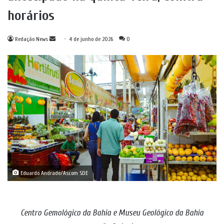
horários
Mande
Redação News
4 de junho de 2026
0
um
e-
mail
Eduardo Andrade/Ascom SDE
Centro Gemológico da Bahia e Museu Geológico da Bahia