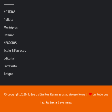
NOTÍCIAS
Política
Municípios
Exterior
NEGÓCIOS
Estilo & Famosos
Editorial
Entrevista
Artigos
© Copyright 2026, Todos os Direitos Reservados ao Acesse News |
Em tudo que
faz:
Agência Sevenmax