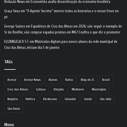
Redação News
em
Economista avalia desaceleração da economia brasileira
Graça Sena
em
“O Agente Secreto” merece todas as honrarias e o nosso frevo no
pé
George Santos
em
Espadeiros de Cruz das Almas em 2026: vão seguir o exemplo de
Sr do Bonfim, vão comprar espadas prontas em MG? Confira o que diz o promotor
ELIZANGELA D S C
em
Matrículas digitais para novos alunos da rede municipal de
Cruz das Almas, iniciam dia 5 de janeiro
TAGs
Acesse
Acesse News
Alunos
Bahia
Blog do JC
Brasil
Cruz das Almas
Cultura
Eleições
Mulheres
Municípios
Negócio
Política
Recôncavo
Salvador
Saúde
São João
São Paulo
Menu