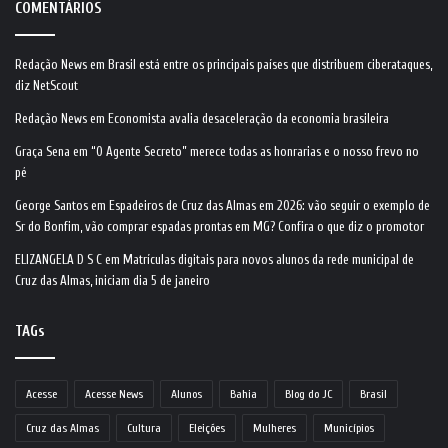
COMENTÁRIOS
Redação News
em
Brasil está entre os principais países que distribuem ciberataques,
diz NetScout
Redação News
em
Economista avalia desaceleração da economia brasileira
Graça Sena
em
“O Agente Secreto” merece todas as honrarias e o nosso frevo no
pé
George Santos
em
Espadeiros de Cruz das Almas em 2026: vão seguir o exemplo de
Sr do Bonfim, vão comprar espadas prontas em MG? Confira o que diz o promotor
ELIZANGELA D S C
em
Matrículas digitais para novos alunos da rede municipal de
Cruz das Almas, iniciam dia 5 de janeiro
TAGs
Acesse
Acesse News
Alunos
Bahia
Blog do JC
Brasil
Cruz das Almas
Cultura
Eleições
Mulheres
Municípios