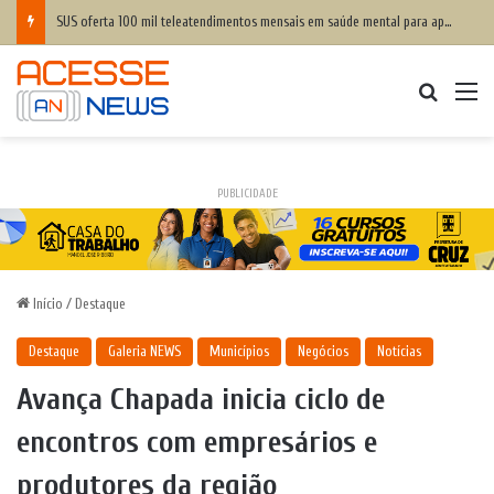
SUS oferta 100 mil teleatendimentos mensais em saúde mental para apostadores
Procurar
M
PUBLICIDADE
Início
/
Destaque
Destaque
Galeria NEWS
Municípios
Negócios
Notícias
Avança Chapada inicia ciclo de
encontros com empresários e
produtores da região