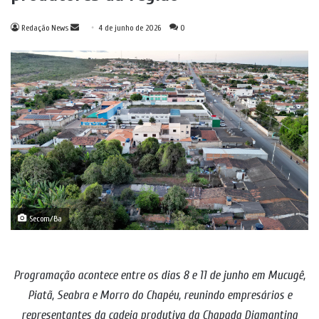
Mande
Redação News
4 de junho de 2026
0
um
e-
mail
Secom/Ba
Programação acontece entre os dias 8 e 11 de junho em Mucugê,
Piatã, Seabra e Morro do Chapéu,
reunindo empresários e
representantes da cadeia produtiva da Chapada Diamantina