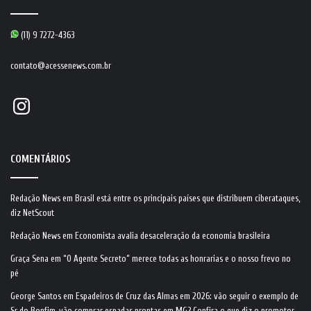
(11) 9 7272-4363
contato@acessenews.com.br
Instagram
COMENTÁRIOS
Redação News
em
Brasil está entre os principais países que distribuem ciberataques,
diz NetScout
Redação News
em
Economista avalia desaceleração da economia brasileira
Graça Sena
em
“O Agente Secreto” merece todas as honrarias e o nosso frevo no
pé
George Santos
em
Espadeiros de Cruz das Almas em 2026: vão seguir o exemplo de
Sr do Bonfim, vão comprar espadas prontas em MG? Confira o que diz o promotor