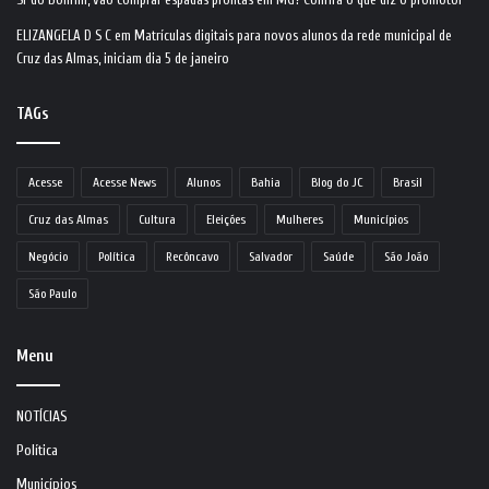
ELIZANGELA D S C
em
Matrículas digitais para novos alunos da rede municipal de
Cruz das Almas, iniciam dia 5 de janeiro
TAGs
Acesse
Acesse News
Alunos
Bahia
Blog do JC
Brasil
Cruz das Almas
Cultura
Eleições
Mulheres
Municípios
Negócio
Política
Recôncavo
Salvador
Saúde
São João
São Paulo
Menu
NOTÍCIAS
Política
Municípios