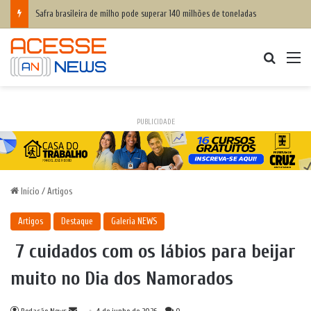
Safra brasileira de milho pode superar 140 milhões de toneladas
Procurar
M
PUBLICIDADE
Início
/
Artigos
Artigos
Destaque
Galeria NEWS
7 cuidados com os lábios para beijar
muito no Dia dos Namorados
Mande