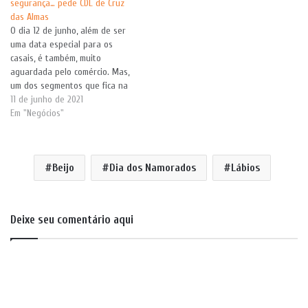
segurança… pede CDL de Cruz
das Almas
O dia 12 de junho, além de ser
uma data especial para os
casais, é também, muito
aguardada pelo comércio. Mas,
um dos segmentos que fica na
maior expectativa para a
11 de junho de 2021
chegada desse momento, é o
Em "Negócios"
de bares e restaurantes. Nessa
época do ano, em tempos de
normalidade, esses
Beijo
Dia dos Namorados
Lábios
estabelecimentos…
Deixe seu comentário aqui