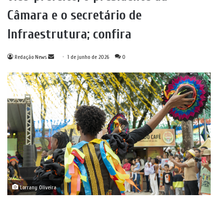
Câmara e o secretário de
Infraestrutura; confira
Mande
Redação News
1 de junho de 2026
0
um
e-
mail
Lorrany Oliveira