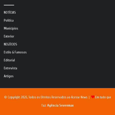
NOTÍCIAS
Política
Municípios
Exterior
NEGÓCIOS
Estilo & Famosos
Editorial
Entrevista
Artigos
© Copyright 2026, Todos os Direitos Reservados ao Acesse News |
Em tudo que
faz:
Agência Sevenmax