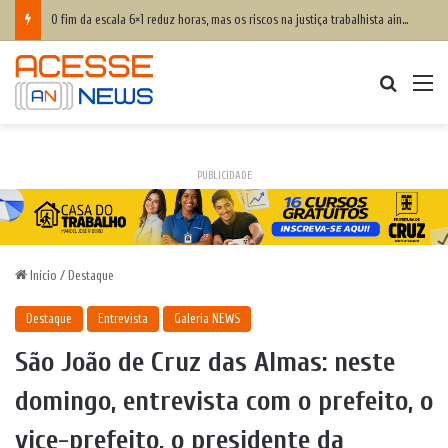
O fim da escala 6×1 reduz horas, mas os riscos na justiça trabalhista ainda serão os mesmos
Procurar
M
PUBLICIDADE
Início
/
Destaque
Destaque
Entrevista
Galeria NEWS
São João de Cruz das Almas: neste
domingo, entrevista com o prefeito, o
vice-prefeito, o presidente da