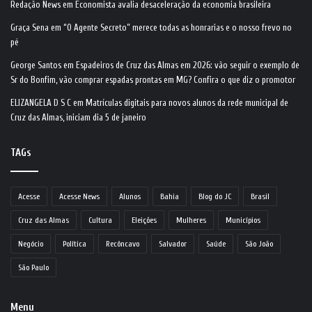
Redação News
em
Economista avalia desaceleração da economia brasileira
Graça Sena
em
“O Agente Secreto” merece todas as honrarias e o nosso frevo no
pé
George Santos
em
Espadeiros de Cruz das Almas em 2026: vão seguir o exemplo de
Sr do Bonfim, vão comprar espadas prontas em MG? Confira o que diz o promotor
ELIZANGELA D S C
em
Matrículas digitais para novos alunos da rede municipal de
Cruz das Almas, iniciam dia 5 de janeiro
TAGs
Acesse
Acesse News
Alunos
Bahia
Blog do JC
Brasil
Cruz das Almas
Cultura
Eleições
Mulheres
Municípios
Negócio
Política
Recôncavo
Salvador
Saúde
São João
São Paulo
Menu