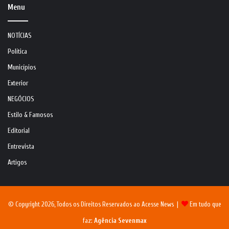
Menu
NOTÍCIAS
Política
Municípios
Exterior
NEGÓCIOS
Estilo & Famosos
Editorial
Entrevista
Artigos
© Copyright 2026, Todos os Direitos Reservados ao Acesse News |
Em tudo que
faz:
Agência Sevenmax