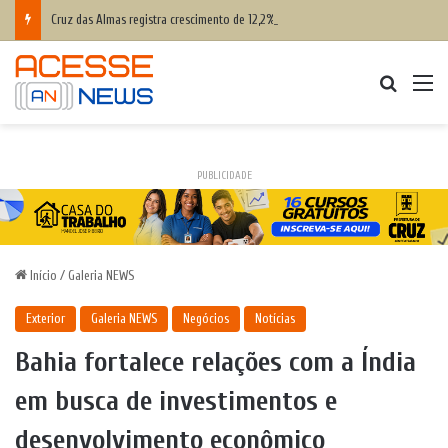
Cruz das Almas registra crescimento de 12,2% nos Anos Iniciais e 21,1% nos Anos Finais do IDEB 2025
Procurar
M
PUBLICIDADE
Início
/
Galeria NEWS
Exterior
Galeria NEWS
Negócios
Notícias
Bahia fortalece relações com a Índia
em busca de investimentos e
desenvolvimento econômico