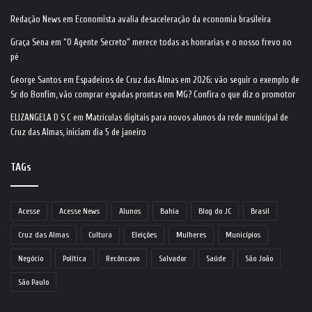
Redação News
em
Economista avalia desaceleração da economia brasileira
Graça Sena
em
“O Agente Secreto” merece todas as honrarias e o nosso frevo no
pé
George Santos
em
Espadeiros de Cruz das Almas em 2026: vão seguir o exemplo de
Sr do Bonfim, vão comprar espadas prontas em MG? Confira o que diz o promotor
ELIZANGELA D S C
em
Matrículas digitais para novos alunos da rede municipal de
Cruz das Almas, iniciam dia 5 de janeiro
TAGs
Acesse
Acesse News
Alunos
Bahia
Blog do JC
Brasil
Cruz das Almas
Cultura
Eleições
Mulheres
Municípios
Negócio
Política
Recôncavo
Salvador
Saúde
São João
São Paulo