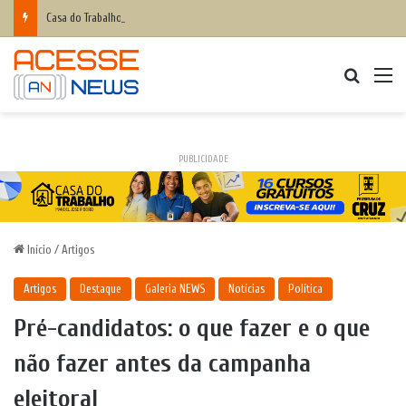
Casa do Trabalho de Cruz das Almas anuncia cursos grátis para quem deseja entrar no mercado de trabalho ou empreender; inscrições abertas
Procurar
M
PUBLICIDADE
Início
/
Artigos
Artigos
Destaque
Galeria NEWS
Notícias
Política
Pré-candidatos: o que fazer e o que
não fazer antes da campanha
eleitoral