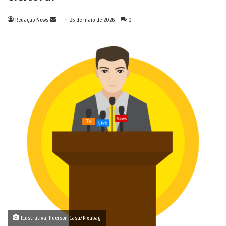
Mande
Redação News
25 de maio de 2026
0
um
e-
mail
ILustrativa: Ilderson Casu/Pixabay