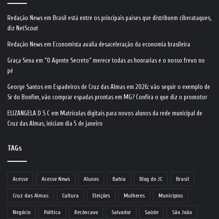
Redação News
em
Brasil está entre os principais países que distribuem ciberataques,
diz NetScout
Redação News
em
Economista avalia desaceleração da economia brasileira
Graça Sena
em
“O Agente Secreto” merece todas as honrarias e o nosso frevo no
pé
George Santos
em
Espadeiros de Cruz das Almas em 2026: vão seguir o exemplo de
Sr do Bonfim, vão comprar espadas prontas em MG? Confira o que diz o promotor
ELIZANGELA D S C
em
Matrículas digitais para novos alunos da rede municipal de
Cruz das Almas, iniciam dia 5 de janeiro
TAGs
Acesse
Acesse News
Alunos
Bahia
Blog do JC
Brasil
Cruz das Almas
Cultura
Eleições
Mulheres
Municípios
Negócio
Política
Recôncavo
Salvador
Saúde
São João