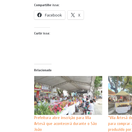
Compartilhe isso:
Facebook
X
Curtir isso:
Relacionado
Prefeitura abre inscrição para Vila
“Vila Artesã d
Artesã que acontecerá durante o São
para comprar 
João
produzido por 