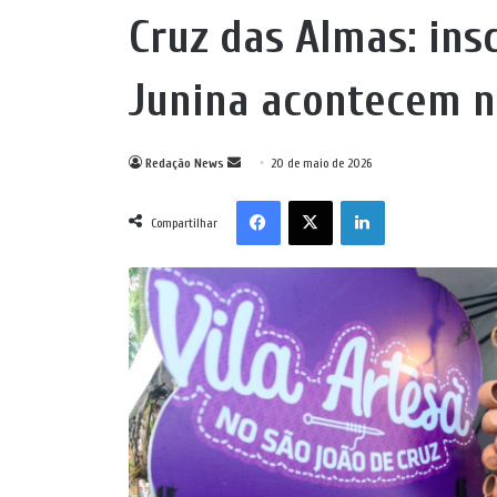
Cruz das Almas: insc
Junina acontecem n
Mande
Redação News
20 de maio de 2026
um
Facebook
X
Linkedin
e-
Compartilhar
mail