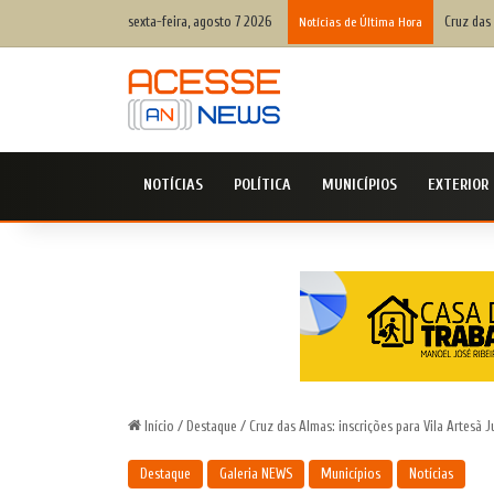
sexta-feira, agosto 7 2026
Cruz das 
Notícias de Última Hora
NOTÍCIAS
POLÍTICA
MUNICÍPIOS
EXTERIOR
Início
/
Destaque
/
Cruz das Almas: inscrições para Vila Artesã 
Destaque
Galeria NEWS
Municípios
Notícias