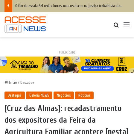
O fim da escala 6×1 reduz horas, mas os riscos na justiça trabalhista ainda serão os mesmos
Procurar
M
PUBLICIDADE
Início
/
Destaque
Destaque
Galeria NEWS
Negócios
Notícias
[Cruz das Almas]: recadastramento
dos expositores da Feira da
Agricultura Familiar acontece [nesta]