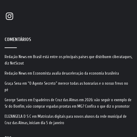
Instagram
COMENTÁRIOS
Redação News
em
Brasil está entre os principais países que distribuem ciberataques,
diz NetScout
Redação News
em
Economista avalia desaceleração da economia brasileira
Graça Sena
em
“O Agente Secreto” merece todas as honrarias e o nosso frevo no
pé
George Santos
em
Espadeiros de Cruz das Almas em 2026: vão seguir o exemplo de
Sr do Bonfim, vão comprar espadas prontas em MG? Confira o que diz o promotor
ELIZANGELA D S C
em
Matrículas digitais para novos alunos da rede municipal de
Cruz das Almas, iniciam dia 5 de janeiro