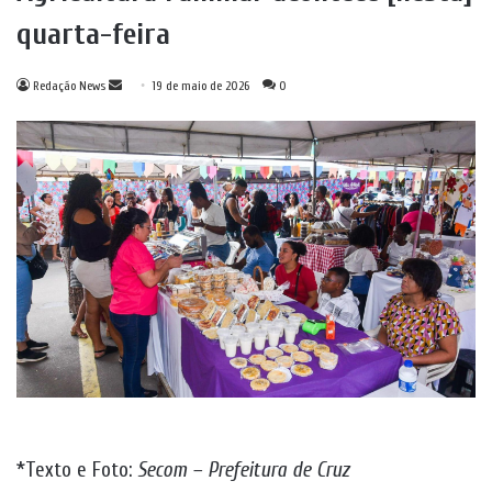
quarta-feira
Mande
Redação News
19 de maio de 2026
0
um
e-
mail
*Texto e Foto:
Secom – Prefeitura de Cruz