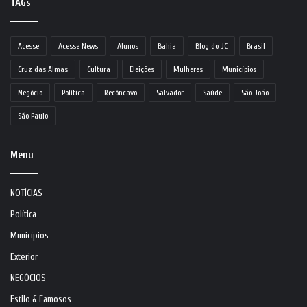
TAGs
Acesse
Acesse News
Alunos
Bahia
Blog do JC
Brasil
Cruz das Almas
Cultura
Eleições
Mulheres
Municípios
Negócio
Política
Recôncavo
Salvador
Saúde
São João
São Paulo
Menu
NOTÍCIAS
Política
Municípios
Exterior
NEGÓCIOS
Estilo & Famosos