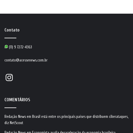
Contato
(11) 9 7272-4363
contato@acessenews.com.br
Instagram
COMENTÁRIOS
Redação News
em
Brasil está entre os principais países que distribuem ciberataques,
diz NetScout
Redação News
em
Economista avalia desaceleração da economia brasileira