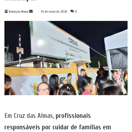
Mande
Redação News
14 de maio de 2026
0
um
e-
mail
Em Cruz das Almas,
profissionais
responsáveis por cuidar de famílias em