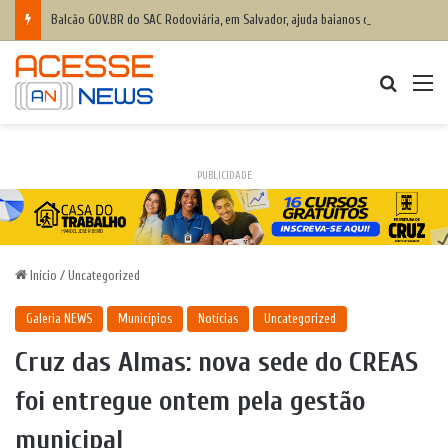
Balcão GOV.BR do SAC Rodoviária, em Salvador, ajuda baianos com dificuldades de acesso a serviços digitais
Procurar
M
PUBLICIDADE
Início
/
Uncategorized
Galeria NEWS
Municípios
Notícias
Uncategorized
Cruz das Almas: nova sede do CREAS
foi entregue ontem pela gestão
municipal