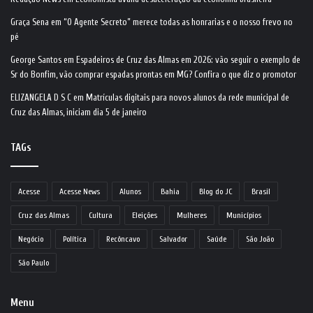
Graça Sena
em
“O Agente Secreto” merece todas as honrarias e o nosso frevo no
pé
George Santos
em
Espadeiros de Cruz das Almas em 2026: vão seguir o exemplo de
Sr do Bonfim, vão comprar espadas prontas em MG? Confira o que diz o promotor
ELIZANGELA D S C
em
Matrículas digitais para novos alunos da rede municipal de
Cruz das Almas, iniciam dia 5 de janeiro
TAGs
Acesse
Acesse News
Alunos
Bahia
Blog do JC
Brasil
Cruz das Almas
Cultura
Eleições
Mulheres
Municípios
Negócio
Política
Recôncavo
Salvador
Saúde
São João
São Paulo
Menu