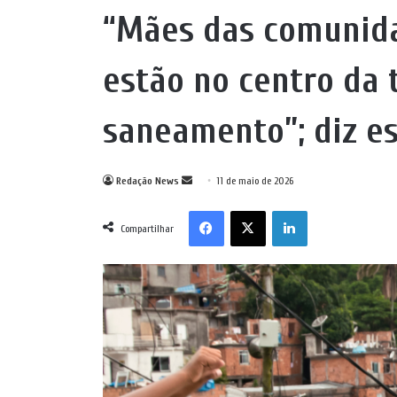
“Mães das comunida
estão no centro da
saneamento”; diz es
Mande
Redação News
11 de maio de 2026
um
Facebook
X
Linkedin
e-
Compartilhar
mail