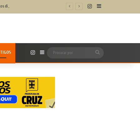
Instagram
Barra Lateral
os digitais
Instagram
TIGOS
Barra Lateral
Procurar
por