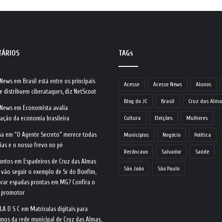
TÁRIOS
TAGs
 News
em
Brasil está entre os principais
Acesse
Acesse News
Alunos
e distribuem ciberataques, diz NetScout
Blog do JC
Brasil
Cruz das Alma
 News
em
Economista avalia
ração da economia brasileira
Cultura
Eleições
Mulheres
na
em
“O Agente Secreto” merece todas
Municípios
Negócio
Política
ias e o nosso frevo no pé
Recôncavo
Salvador
Saúde
antos
em
Espadeiros de Cruz das Almas
São João
São Paulo
 vão seguir o exemplo de Sr do Bonfim,
rar espadas prontas em MG? Confira o
o promotor
LA D S C
em
Matrículas digitais para
nos da rede municipal de Cruz das Almas,