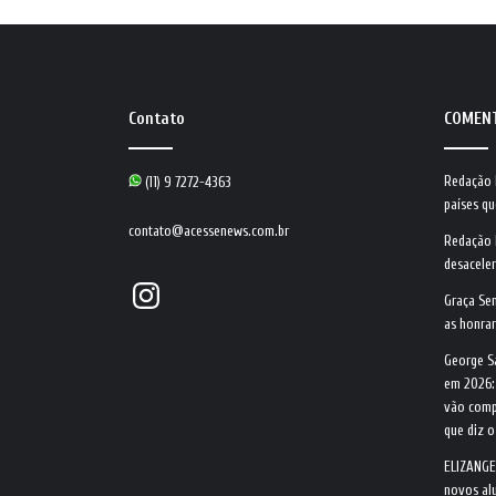
Contato
COMEN
Redação
(11) 9 7272-4363
países qu
contato@acessenews.com.br
Redação
desacele
Instagram
Graça Se
as honrar
George S
em 2026:
vão comp
que diz 
ELIZANGE
novos alu