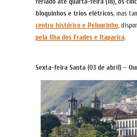
feriado até quarta-feira (18), os cin
bloquinhos e trios elétricos
, mas ta
centro histórico e Pelourinho
, dispo
pela Ilha dos Frades e Itaparica
.
Sexta-feira Santa (03 de abril) – O