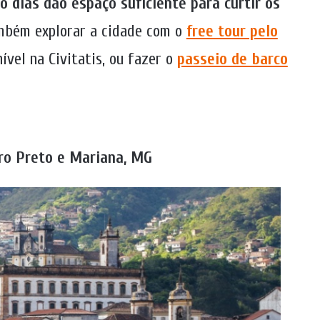
co dias dão espaço suficiente para curtir os
mbém explorar a cidade com o
free tour pelo
nível na Civitatis, ou fazer o
passeio de barco
uro Preto e Mariana, MG