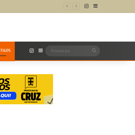
Instagram
Barra Lateral
 saiba como participar
Instagram
TIGOS
Barra Lateral
Procurar
por