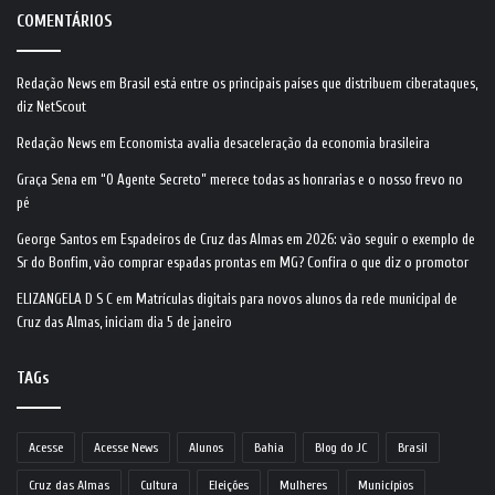
COMENTÁRIOS
Redação News
em
Brasil está entre os principais países que distribuem ciberataques,
diz NetScout
Redação News
em
Economista avalia desaceleração da economia brasileira
Graça Sena
em
“O Agente Secreto” merece todas as honrarias e o nosso frevo no
pé
George Santos
em
Espadeiros de Cruz das Almas em 2026: vão seguir o exemplo de
Sr do Bonfim, vão comprar espadas prontas em MG? Confira o que diz o promotor
ELIZANGELA D S C
em
Matrículas digitais para novos alunos da rede municipal de
Cruz das Almas, iniciam dia 5 de janeiro
TAGs
Acesse
Acesse News
Alunos
Bahia
Blog do JC
Brasil
Cruz das Almas
Cultura
Eleições
Mulheres
Municípios