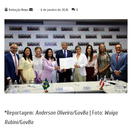
Mande
Redação News
6 de janeiro de 2026
0
um
e-
mail
*Reportagem:
Anderson Oliveira/GovBa
| Foto:
Wuiga
Rubini/GovBa