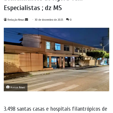
Especialistas ; dz MS
Mande
Redação News
30 de dezembro de 2025
0
um
e-
mail
Acesse News
3.498 santas casas e hospitais filantrópicos de