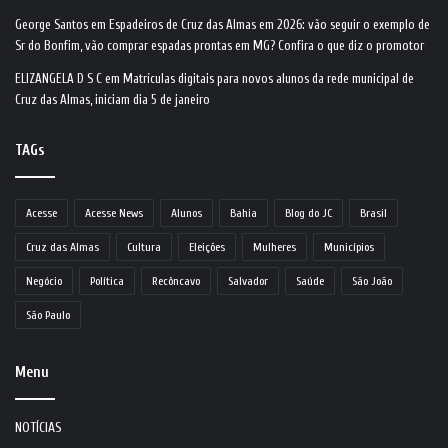
George Santos
em
Espadeiros de Cruz das Almas em 2026: vão seguir o exemplo de
Sr do Bonfim, vão comprar espadas prontas em MG? Confira o que diz o promotor
ELIZANGELA D S C
em
Matrículas digitais para novos alunos da rede municipal de
Cruz das Almas, iniciam dia 5 de janeiro
TAGs
Acesse
Acesse News
Alunos
Bahia
Blog do JC
Brasil
Cruz das Almas
Cultura
Eleições
Mulheres
Municípios
Negócio
Política
Recôncavo
Salvador
Saúde
São João
São Paulo
Menu
NOTÍCIAS