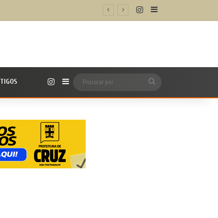
Instagram
Barra Lateral
ssional
Instagram
TIGOS
Barra Lateral
Procurar
por