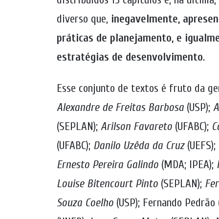
diverso que,
inegavelmente, apresen
práticas de planejamento, e igualme
estratégias de desenvolvimento
.
Esse conjunto de textos é fruto da ge
Alexandre de Freitas Barbosa
(USP);
A
(SEPLAN);
Arilson Favareto
(UFABC);
C
(UFABC);
Danilo Uzêda da Cruz
(UEFS);
Ernesto Pereira Galindo
(MDA; IPEA);
Louise Bitencourt Pinto
(SEPLAN);
Fer
Souza Coelho
(USP); Fernando Pedrão