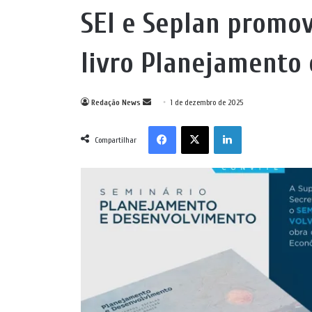
SEI e Seplan promo
livro Planejamento
Mande
Redação News
1 de dezembro de 2025
um
Facebook
X
Linkedin
e-
Compartilhar
mail