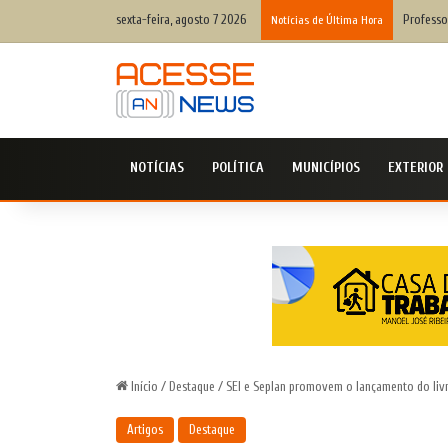
sexta-feira, agosto 7 2026
Professo
Notícias de Última Hora
NOTÍCIAS
POLÍTICA
MUNICÍPIOS
EXTERIOR
Início
/
Destaque
/
SEI e Seplan promovem o lançamento do liv
Artigos
Destaque