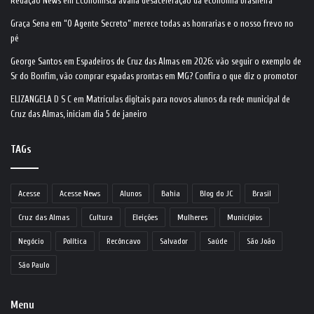
Redação News
em
Economista avalia desaceleração da economia brasileira
Graça Sena
em
“O Agente Secreto” merece todas as honrarias e o nosso frevo no
pé
George Santos
em
Espadeiros de Cruz das Almas em 2026: vão seguir o exemplo de
Sr do Bonfim, vão comprar espadas prontas em MG? Confira o que diz o promotor
ELIZANGELA D S C
em
Matrículas digitais para novos alunos da rede municipal de
Cruz das Almas, iniciam dia 5 de janeiro
TAGs
Acesse
Acesse News
Alunos
Bahia
Blog do JC
Brasil
Cruz das Almas
Cultura
Eleições
Mulheres
Municípios
Negócio
Política
Recôncavo
Salvador
Saúde
São João
São Paulo
Menu