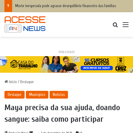
Morte inesperada pode agravar desequilíbrio financeiro das famílias
Procurar
M
PUBLICIDADE
Início
/
Destaque
Destaque
Municípios
Notícias
Maya precisa da sua ajuda, doando
sangue: saiba como participar
Mande