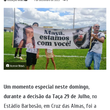
Redação News
1 de dezembro de 2025
0
um
e-
mail
Acesse News
Um momento especial neste domingo,
durante a decisão da Taça 29 de Julho
, no
Estádio Barbosão, em Cruz das Almas, foi a