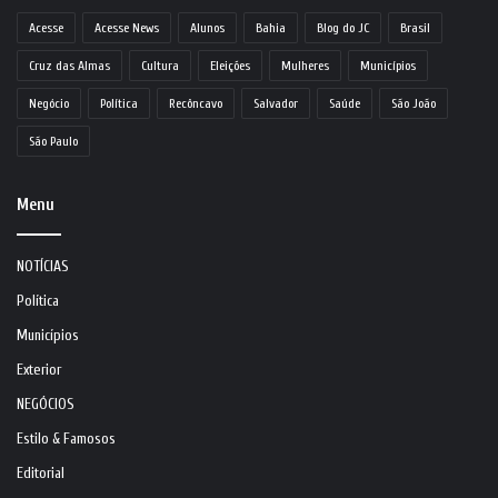
Acesse
Acesse News
Alunos
Bahia
Blog do JC
Brasil
Cruz das Almas
Cultura
Eleições
Mulheres
Municípios
Negócio
Política
Recôncavo
Salvador
Saúde
São João
São Paulo
Menu
NOTÍCIAS
Política
Municípios
Exterior
NEGÓCIOS
Estilo & Famosos
Editorial