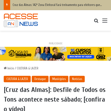
Cruz das Almas: 142ª Zona Eleitoral fará treinamento para eleitores que têm dificuldade para votar; saiba como participar
Procurar
M
PUBLICIDADE
Início
/
CULTURA & LAZER
CULTURA & LAZER
Destaque
Municípios
Notícias
[Cruz das Almas]: Desfile de Todos os
Tons acontece neste sábado; [confira
o vídeo]