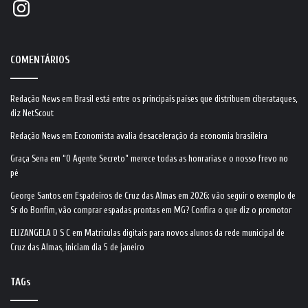
Instagram
COMENTÁRIOS
Redação News
em
Brasil está entre os principais países que distribuem ciberataques,
diz NetScout
Redação News
em
Economista avalia desaceleração da economia brasileira
Graça Sena
em
“O Agente Secreto” merece todas as honrarias e o nosso frevo no
pé
George Santos
em
Espadeiros de Cruz das Almas em 2026: vão seguir o exemplo de
Sr do Bonfim, vão comprar espadas prontas em MG? Confira o que diz o promotor
ELIZANGELA D S C
em
Matrículas digitais para novos alunos da rede municipal de
Cruz das Almas, iniciam dia 5 de janeiro
TAGs