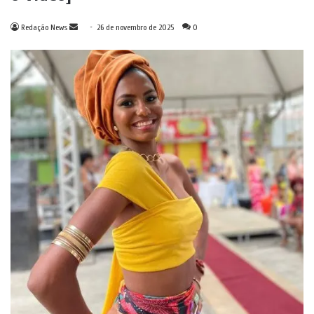
Mande
Redação News
26 de novembro de 2025
0
um
e-
mail