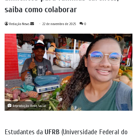
saiba como colaborar
Mande
Redação News
22 de novembro de 2025
0
um
e-
mail
Reprodução: Rede Social
Estudantes da
UFRB
(Universidade Federal do