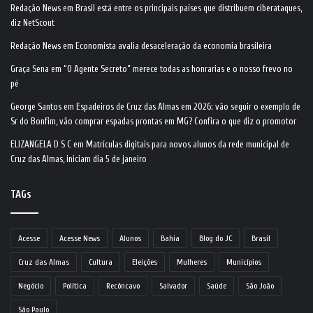
Redação News
em
Brasil está entre os principais países que distribuem ciberataques,
diz NetScout
Redação News
em
Economista avalia desaceleração da economia brasileira
Graça Sena
em
“O Agente Secreto” merece todas as honrarias e o nosso frevo no
pé
George Santos
em
Espadeiros de Cruz das Almas em 2026: vão seguir o exemplo de
Sr do Bonfim, vão comprar espadas prontas em MG? Confira o que diz o promotor
ELIZANGELA D S C
em
Matrículas digitais para novos alunos da rede municipal de
Cruz das Almas, iniciam dia 5 de janeiro
TAGs
Acesse
Acesse News
Alunos
Bahia
Blog do JC
Brasil
Cruz das Almas
Cultura
Eleições
Mulheres
Municípios
Negócio
Política
Recôncavo
Salvador
Saúde
São João
São Paulo