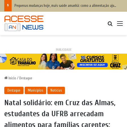
Pequenas mudanças hoje, mais saúde amanhã: como a alimentação ajuda a prevenir o colesterol alto e proteger o coração
Procurar
M
PUBLICIDADE
Início
/
Destaque
Destaque
Municípios
Notícias
Natal solidário: em Cruz das Almas,
estudantes da UFRB arrecadam
alimentos para famílias carentes;