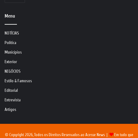
Menu
NOTÍCIAS
Política
Municípios
Exterior
NEGÓCIOS
Estilo & Famosos
Editorial
Entrevista
Artigos
© Copyright 2026, Todos os Direitos Reservados ao Acesse News |
Em tudo que