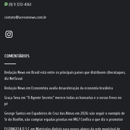
(11) 9 7272-4363
contato@acessenews.com.br
Instagram
COMENTÁRIOS
Redação News
em
Brasil está entre os principais países que distribuem ciberataques,
diz NetScout
Redação News
em
Economista avalia desaceleração da economia brasileira
Graça Sena
em
“O Agente Secreto” merece todas as honrarias e o nosso frevo no
pé
George Santos
em
Espadeiros de Cruz das Almas em 2026: vão seguir o exemplo de
Sr do Bonfim, vão comprar espadas prontas em MG? Confira o que diz o promotor
ELIZANGELA D S C
em
Matrículas digitais para novos alunos da rede municipal de