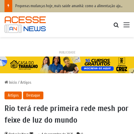
Pequenas mudanças hoje, mais saúde amanhã: como a alimentação ajuda a prevenir o colesterol alto e proteger o coração
Procurar
M
PUBLICIDADE
Início
/
Artigos
Artigos
Destaque
Rio terá rede primeira rede mesh por
feixe de luz do mundo
Mande