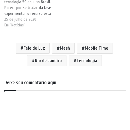
tecnologia 5G aqui no Brasil.
Porém, por se tratar da fase
experimental, o recurso está
disponível apenas em alguns
25 de julho de 2020
bairros das cidades escolhidas.
Em "Notícias"
Por sua vez, a Tim promete
para setembro. A informação
foi publicada ontem(24) pelo
Feie de Luz
Mesh
Mobile Time
portal Olhar Digital. Embora…
Rio de Janeiro
Tecnologia
Deixe seu comentário aqui