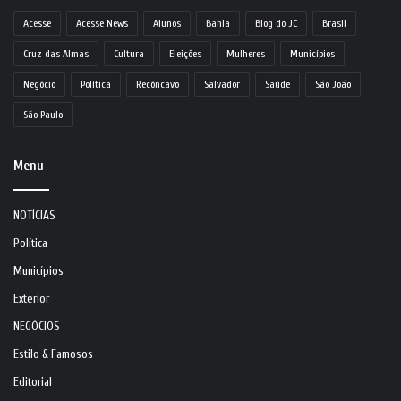
Acesse
Acesse News
Alunos
Bahia
Blog do JC
Brasil
Cruz das Almas
Cultura
Eleições
Mulheres
Municípios
Negócio
Política
Recôncavo
Salvador
Saúde
São João
São Paulo
Menu
NOTÍCIAS
Política
Municípios
Exterior
NEGÓCIOS
Estilo & Famosos
Editorial