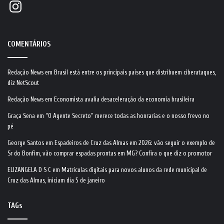
Instagram
COMENTÁRIOS
Redação News
em
Brasil está entre os principais países que distribuem ciberataques,
diz NetScout
Redação News
em
Economista avalia desaceleração da economia brasileira
Graça Sena
em
“O Agente Secreto” merece todas as honrarias e o nosso frevo no
pé
George Santos
em
Espadeiros de Cruz das Almas em 2026: vão seguir o exemplo de
Sr do Bonfim, vão comprar espadas prontas em MG? Confira o que diz o promotor
ELIZANGELA D S C
em
Matrículas digitais para novos alunos da rede municipal de
Cruz das Almas, iniciam dia 5 de janeiro
TAGs