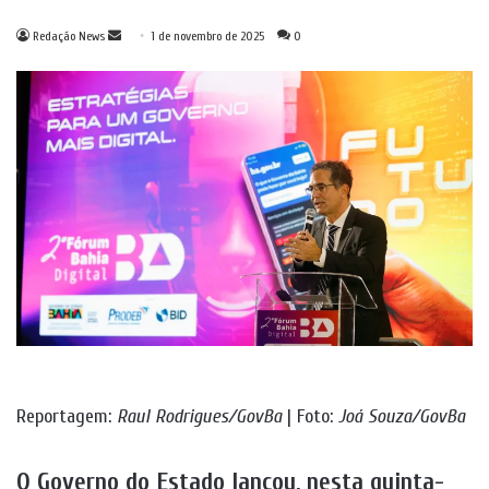
Mande
Redação News
1 de novembro de 2025
0
um
e-
mail
Reportagem:
Raul Rodrigues/GovBa
| Foto:
Joá Souza/GovBa
O Governo do Estado lançou, nesta quinta-