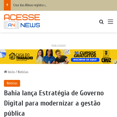
Cruz das Almas registra crescimento de 12,2% nos Anos Iniciais e 21,1% nos Anos Finais do IDEB 2025
Procurar
M
PUBLICIDADE
Início
/
Notícias
Notícias
Bahia lança Estratégia de Governo
Digital para modernizar a gestão
pública