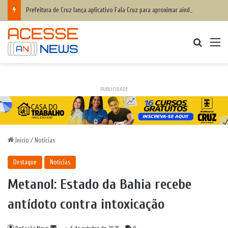
Prefeitura de Cruz lança aplicativo Fala Cruz para aproximar ainda mais a populaçãoda gestão municipal
Procurar
M
PUBLICIDADE
Início
/
Notícias
Destaque
Notícias
Metanol: Estado da Bahia recebe
antídoto contra intoxicação
Mande