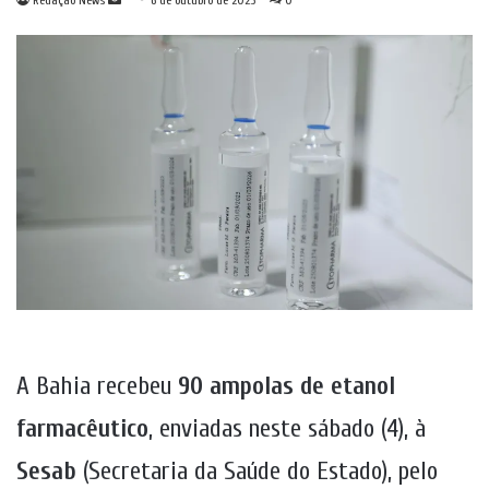
Redação News
6 de outubro de 2025
0
um
e-
mail
A Bahia recebeu
90 ampolas de etanol
farmacêutico
, enviadas neste sábado (4), à
Sesab
(Secretaria da Saúde do Estado), pelo