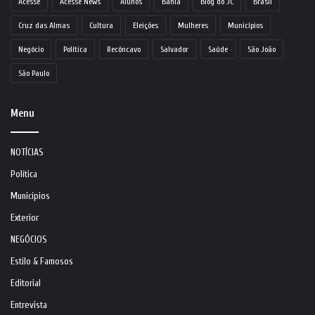
Acesse
Acesse News
Alunos
Bahia
Blog do JC
Brasil
Cruz das Almas
Cultura
Eleições
Mulheres
Municípios
Negócio
Política
Recôncavo
Salvador
Saúde
São João
São Paulo
Menu
NOTÍCIAS
Política
Municípios
Exterior
NEGÓCIOS
Estilo & Famosos
Editorial
Entrevista