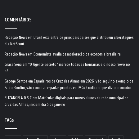
COMENTÁRIOS
Redação News
em
Brasil está entre os principais países que distribuem ciberataques,
diz NetScout
Redação News
em
Economista avalia desaceleração da economia brasileira
Graça Sena
em
“O Agente Secreto” merece todas as honrarias e o nosso frevo no
pé
George Santos
em
Espadeiros de Cruz das Almas em 2026: vão seguir o exemplo de
Sr do Bonfim, vão comprar espadas prontas em MG? Confira o que diz o promotor
ELIZANGELA D S C
em
Matrículas digitais para novos alunos da rede municipal de
Cruz das Almas, iniciam dia 5 de janeiro
TAGs