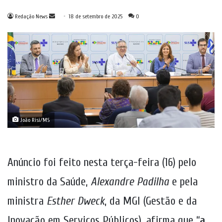
Mande
Redação News
18 de setembro de 2025
0
um
e-
mail
João Risi/MS
Anúncio foi feito nesta terça-feira (16) pelo
ministro da Saúde,
Alexandre Padilha
e pela
ministra
Esther Dweck
, da MGI (Gestão e da
Inovação em Serviços Públicos), afirma que “
a