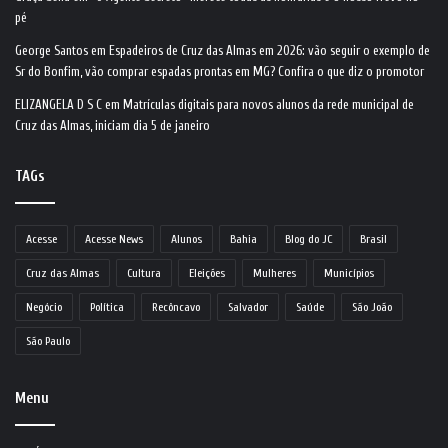
pé
George Santos
em
Espadeiros de Cruz das Almas em 2026: vão seguir o exemplo de
Sr do Bonfim, vão comprar espadas prontas em MG? Confira o que diz o promotor
ELIZANGELA D S C
em
Matrículas digitais para novos alunos da rede municipal de
Cruz das Almas, iniciam dia 5 de janeiro
TAGs
Acesse
Acesse News
Alunos
Bahia
Blog do JC
Brasil
Cruz das Almas
Cultura
Eleições
Mulheres
Municípios
Negócio
Política
Recôncavo
Salvador
Saúde
São João
São Paulo
Menu