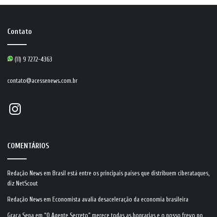
Contato
(11) 9 7272-4363
contato@acessenews.com.br
Instagram
COMENTÁRIOS
Redação News
em
Brasil está entre os principais países que distribuem ciberataques,
diz NetScout
Redação News
em
Economista avalia desaceleração da economia brasileira
Graça Sena
em
“O Agente Secreto” merece todas as honrarias e o nosso frevo no