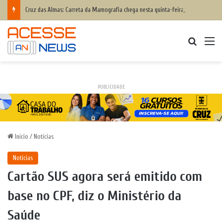
Cruz das Almas: Carreta da Mamografia chega nesta quinta-feira para realizar exames em mulheres de 50 a 74 anos
Procurar
M
PUBLICIDADE
Início
/
Notícias
Notícias
Cartão SUS agora será emitido com
base no CPF, diz o Ministério da
Saúde