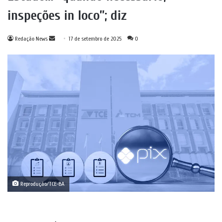
inspeções in loco”; diz
Mande
Redação News
17 de setembro de 2025
0
um
e-
mail
Reprodução/TCE-BA