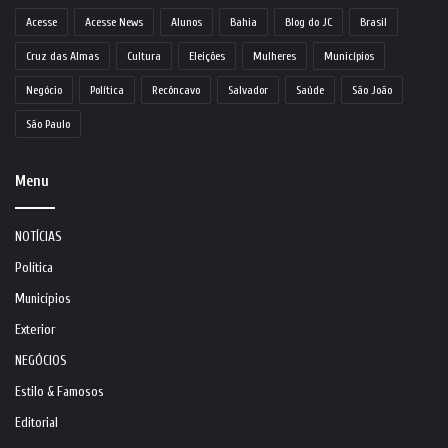
Acesse
Acesse News
Alunos
Bahia
Blog do JC
Brasil
Cruz das Almas
Cultura
Eleições
Mulheres
Municípios
Negócio
Política
Recôncavo
Salvador
Saúde
São João
São Paulo
Menu
NOTÍCIAS
Política
Municípios
Exterior
NEGÓCIOS
Estilo & Famosos
Editorial