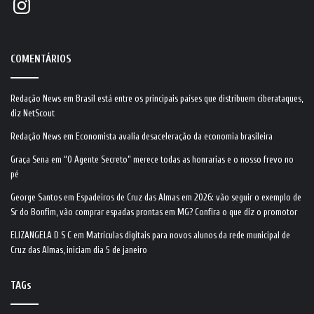
COMENTÁRIOS
Redação News
em
Brasil está entre os principais países que distribuem ciberataques,
diz NetScout
Redação News
em
Economista avalia desaceleração da economia brasileira
Graça Sena
em
“O Agente Secreto” merece todas as honrarias e o nosso frevo no
pé
George Santos
em
Espadeiros de Cruz das Almas em 2026: vão seguir o exemplo de
Sr do Bonfim, vão comprar espadas prontas em MG? Confira o que diz o promotor
ELIZANGELA D S C
em
Matrículas digitais para novos alunos da rede municipal de
Cruz das Almas, iniciam dia 5 de janeiro
TAGs