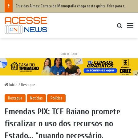
Cruz das Almas: Carreta da Mamografia chega nesta quinta-feira para realizar exames em mulheres de 50 a 74 anos
Procurar
M
PUBLICIDADE
Início
/
Destaque
Destaque
Notícias
Política
Emendas PIX: TCE Baiano promete
fiscalizar o uso dos recursos no
Estado… “quando necessário,