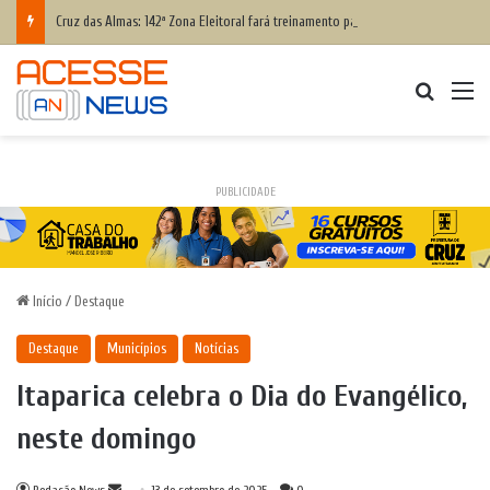
Cruz das Almas: 142ª Zona Eleitoral fará treinamento para eleitores que têm dificuldade para votar; saiba como participar
Procurar
M
PUBLICIDADE
Início
/
Destaque
Destaque
Municípios
Notícias
Itaparica celebra o Dia do Evangélico,
neste domingo
Mande