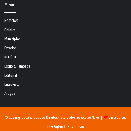
Menu
NOTÍCIAS
Política
Municípios
Exterior
NEGÓCIOS
Estilo & Famosos
Editorial
Entrevista
Artigos
© Copyright 2026, Todos os Direitos Reservados ao Acesse News |
Em tudo que
faz:
Agência Sevenmax