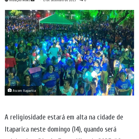
Redação News
13 de setembro de 2025
0
um
e-
mail
Ascom Itaparica
A religiosidade estará em alta na cidade de
Itaparica neste domingo (14), quando será