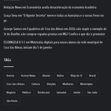
Redação News
em
Economista avalia desaceleração da economia brasileira
Graça Sena
em
“O Agente Secreto” merece todas as honrarias e o nosso frevo no
pé
George Santos
em
Espadeiros de Cruz das Almas em 2026: vão seguir o exemplo de
Sr do Bonfim, vão comprar espadas prontas em MG? Confira o que diz o promotor
ELIZANGELA D S C
em
Matrículas digitais para novos alunos da rede municipal de
Cruz das Almas, iniciam dia 5 de janeiro
TAGs
Acesse
Acesse News
Alunos
Bahia
Blog do JC
Brasil
Cruz das Almas
Cultura
Eleições
Mulheres
Municípios
Negócio
Política
Recôncavo
Salvador
Saúde
São João
São Paulo