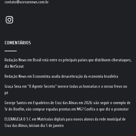
contato@acessenews.com.br
Instagram
COMENTÁRIOS
Redação News
em
Brasil está entre os principais países que distribuem ciberataques,
diz NetScout
Redação News
em
Economista avalia desaceleração da economia brasileira
Graça Sena
em
“O Agente Secreto” merece todas as honrarias e o nosso frevo no
pé
George Santos
em
Espadeiros de Cruz das Almas em 2026: vão seguir o exemplo de
Sr do Bonfim, vão comprar espadas prontas em MG? Confira o que diz o promotor
ELIZANGELA D S C
em
Matrículas digitais para novos alunos da rede municipal de
Cruz das Almas, iniciam dia 5 de janeiro