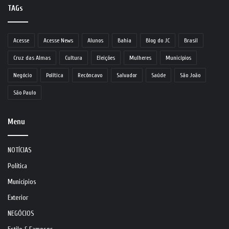
TAGs
Acesse
Acesse News
Alunos
Bahia
Blog do JC
Brasil
Cruz das Almas
Cultura
Eleições
Mulheres
Municípios
Negócio
Política
Recôncavo
Salvador
Saúde
São João
São Paulo
Menu
NOTÍCIAS
Política
Municípios
Exterior
NEGÓCIOS