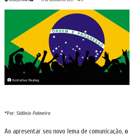
Redação News
12 de setembro de 2025
0
um
e-
mail
Ilustrativa: Pixabay
*Por:
Sidônio Palmeira
Ao apresentar seu novo lema de comunicação,
o