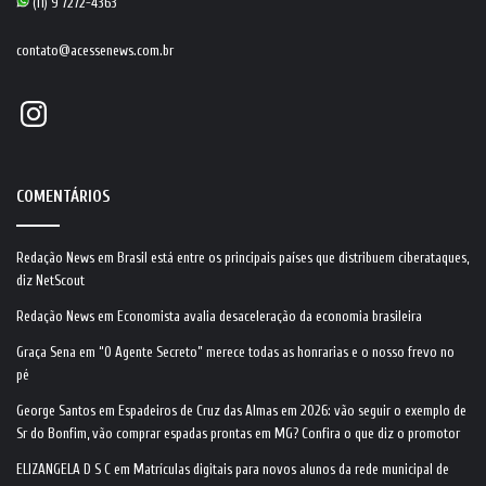
(11) 9 7272-4363
contato@acessenews.com.br
Instagram
COMENTÁRIOS
Redação News
em
Brasil está entre os principais países que distribuem ciberataques,
diz NetScout
Redação News
em
Economista avalia desaceleração da economia brasileira
Graça Sena
em
“O Agente Secreto” merece todas as honrarias e o nosso frevo no
pé
George Santos
em
Espadeiros de Cruz das Almas em 2026: vão seguir o exemplo de
Sr do Bonfim, vão comprar espadas prontas em MG? Confira o que diz o promotor
ELIZANGELA D S C
em
Matrículas digitais para novos alunos da rede municipal de