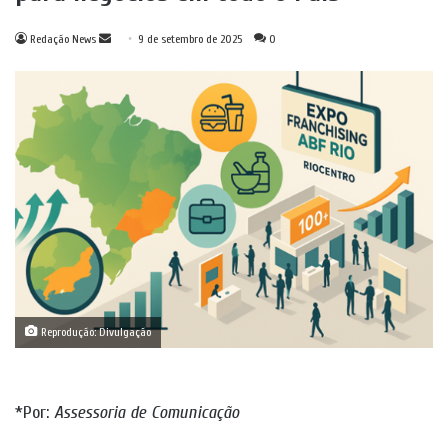
Mande
Redação News
9 de setembro de 2025
0
um
e-
mail
Reprodução: Divulgação
*Por:
Assessoria de Comunicação