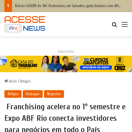
Balcão GOV.BR do SAC Rodoviária, em Salvador, ajuda baianos com dificuldades de acesso a serviços digitais
Procurar
M
PUBLICIDADE
Início
/
Artigos
Artigos
Destaque
Negócios
Franchising acelera no 1º semestre e
Expo ABF Rio conecta investidores
para negócios em todo o País