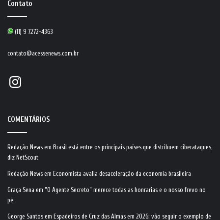
Contato
(11) 9 7272-4363
contato@acessenews.com.br
Instagram
COMENTÁRIOS
Redação News
em
Brasil está entre os principais países que distribuem ciberataques,
diz NetScout
Redação News
em
Economista avalia desaceleração da economia brasileira
Graça Sena
em
“O Agente Secreto” merece todas as honrarias e o nosso frevo no
pé
George Santos
em
Espadeiros de Cruz das Almas em 2026: vão seguir o exemplo de