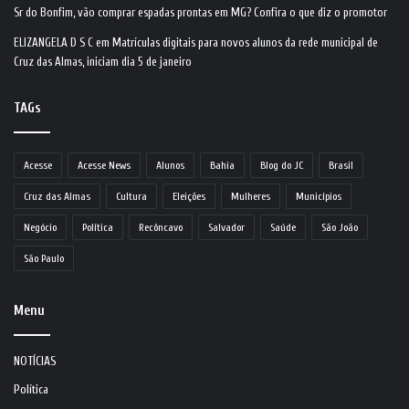
Sr do Bonfim, vão comprar espadas prontas em MG? Confira o que diz o promotor
ELIZANGELA D S C
em
Matrículas digitais para novos alunos da rede municipal de
Cruz das Almas, iniciam dia 5 de janeiro
TAGs
Acesse
Acesse News
Alunos
Bahia
Blog do JC
Brasil
Cruz das Almas
Cultura
Eleições
Mulheres
Municípios
Negócio
Política
Recôncavo
Salvador
Saúde
São João
São Paulo
Menu
NOTÍCIAS
Política