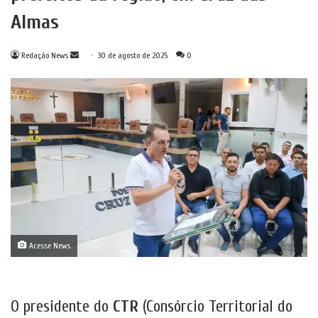
Almas
Mande
Redação News
30 de agosto de 2025
0
um
e-
mail
Acesse News
O presidente do
CTR
(Consórcio Territorial do