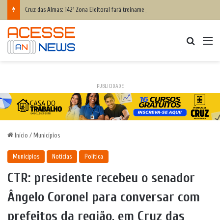
Cruz das Almas: 142ª Zona Eleitoral fará treinamento para eleitores que têm dificuldade para votar; saiba como participar
Procurar
M
PUBLICIDADE
Início
/
Municípios
Municípios
Notícias
Política
CTR: presidente recebeu o senador
Ângelo Coronel para conversar com
prefeitos da região, em Cruz das