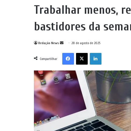
Trabalhar menos, re
bastidores da sema
Mande
Redação News
28 de agosto de 2025
um
Facebook
X
Linkedin
e-
Compartilhar
mail