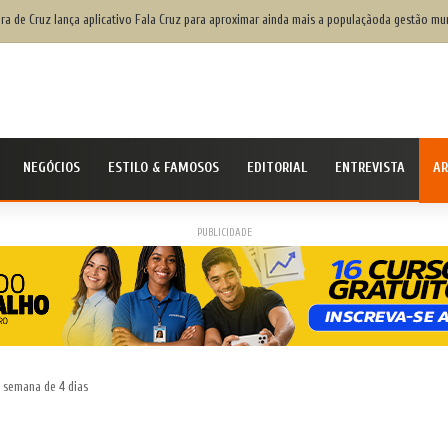
ção da Flipelô começa nesta quarta-feira, com programação gratuita
NEGÓCIOS
ESTILO & FAMOSOS
EDITORIAL
ENTREVISTA
AR
PUBLICIDADE
a semana de 4 dias