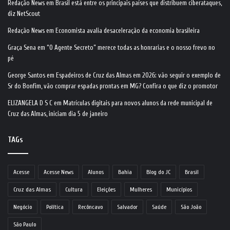
Redação News
em
Brasil está entre os principais países que distribuem ciberataques,
diz NetScout
Redação News
em
Economista avalia desaceleração da economia brasileira
Graça Sena
em
“O Agente Secreto” merece todas as honrarias e o nosso frevo no
pé
George Santos
em
Espadeiros de Cruz das Almas em 2026: vão seguir o exemplo de
Sr do Bonfim, vão comprar espadas prontas em MG? Confira o que diz o promotor
ELIZANGELA D S C
em
Matrículas digitais para novos alunos da rede municipal de
Cruz das Almas, iniciam dia 5 de janeiro
TAGs
Acesse
Acesse News
Alunos
Bahia
Blog do JC
Brasil
Cruz das Almas
Cultura
Eleições
Mulheres
Municípios
Negócio
Política
Recôncavo
Salvador
Saúde
São João
São Paulo