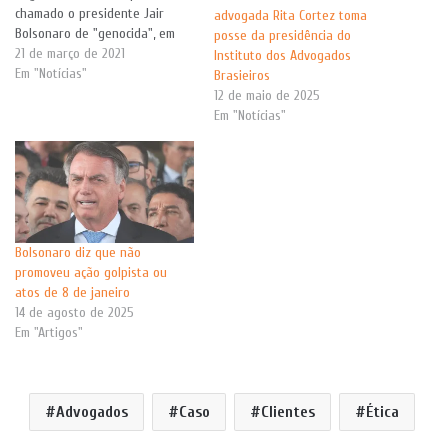
chamado o presidente Jair
advogada Rita Cortez toma
Bolsonaro de "genocida", em
posse da presidência do
suas redes sociais, por
21 de março de 2021
Instituto dos Advogados
considerá-lo culpado pela
Em "Notícias"
Brasieiros
morte de boa parte das vítimas
12 de maio de 2025
do coronavírus, o youtuber
Em "Notícias"
Felipe Neto uniu-se a quatro
escritórios de advocacia, para
juntos,…
Bolsonaro diz que não
promoveu ação golpista ou
atos de 8 de janeiro
14 de agosto de 2025
Em "Artigos"
Advogados
Caso
Clientes
Ética