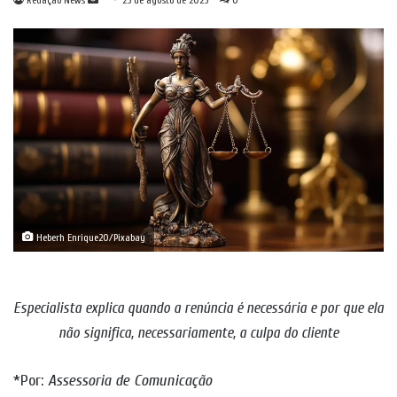
Redação News
25 de agosto de 2025
0
um
e-
mail
Heberh Enrique20/Pixabay
Especialista explica quando a renúncia é necessária e por que ela
não significa, necessariamente, a culpa do cliente
*Por:
Assessoria de Comunicação