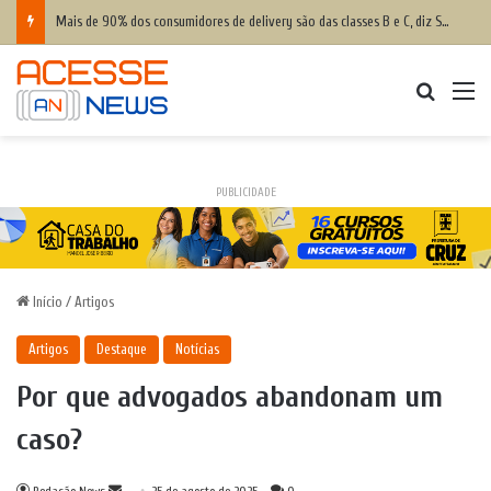
Mais de 90% dos consumidores de delivery são das classes B e C, diz Serasa
Procurar
M
PUBLICIDADE
Início
/
Artigos
Artigos
Destaque
Notícias
Por que advogados abandonam um
caso?
Mande