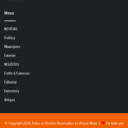
Menu
NOTÍCIAS
Política
Municípios
Exterior
NEGÓCIOS
Estilo & Famosos
Editorial
Entrevista
Artigos
© Copyright 2026, Todos os Direitos Reservados ao Acesse News |
Em tudo que